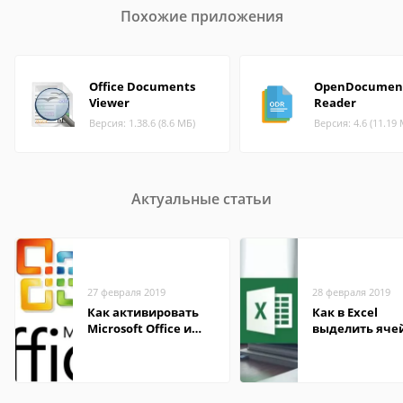
Похожие приложения
Office Documents
OpenDocumen
Viewer
Reader
Версия: 1.38.6 (8.6 МБ)
Версия: 4.6 (11.19
Актуальные статьи
27 февраля 2019
28 февраля 2019
Как активировать
Как в Excel
Microsoft Office и
выделить яче
Excel правильно?
цветом при
определенно
условии: прим
методы