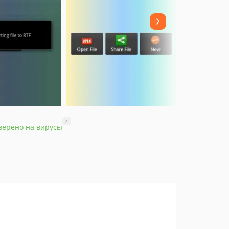
?
верено на вирусы