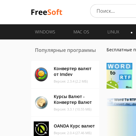
WINDOWS
MAC OS
LINUX
Популярные программы
Бесплатные 
Конвертер валют
от Imdev
Версия: 2.3.4 (2.2 МБ)
Курсы Валют -
Конвертер Bалют
Версия: 3.3.1 (10.55 МБ)
OANDA Курс валют
Версия: 2.0.4 (27.46 МБ)