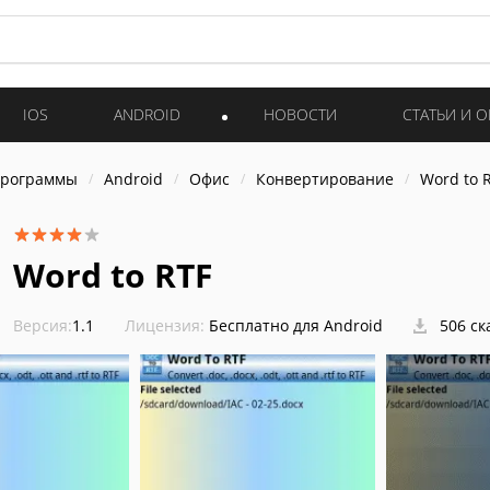
IOS
ANDROID
НОВОСТИ
СТАТЬИ И 
программы
Android
Офис
Конвертирование
Word to 
Word to RTF
Версия:
1.1
Лицензия:
Бесплатно для Android
506 ск