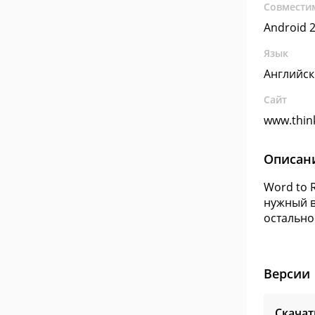
Совмести
Android 2
Язык
Английс
Сайт
www.think
Описан
Word to 
нужный в
остально
Версии
Скачат