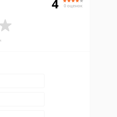
4
0 оценок
и