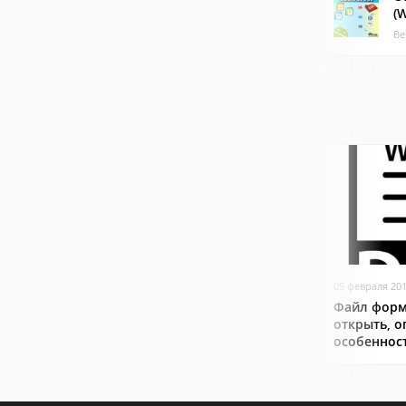
(W
Ве
05 февраля 20
Файл форм
открыть, о
особеннос