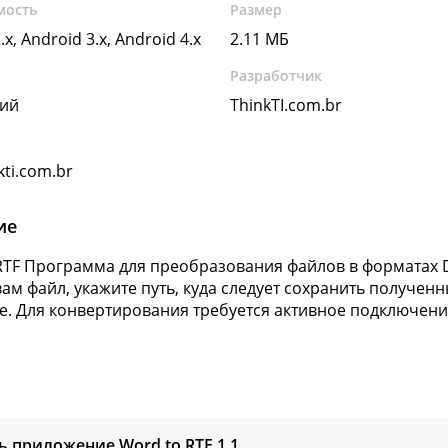
мость
Размер
.x, Android 3.x, Android 4.x
2.11 МБ
Разработчик
кий
ThinkTI.com.br
ti.com.br
ие
RTF Программа для преобразования файлов в форматах D
ам файл, укажите путь, куда следует сохранить получен
е. Для конвертирования требуется активное подключение
ь приложение Word to RTF
1.1