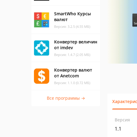
SmartWho Курсы
валют
Версия: 3.2.5 (4.55 МБ)
Конвертер величин
от imdev
Версия: 1.4.7 (2.05 МБ)
Конвертер валют
от Anetcom
Версия: 1.1.0 (0.72 МБ)
Все программы →
Характери
Версия
1.1