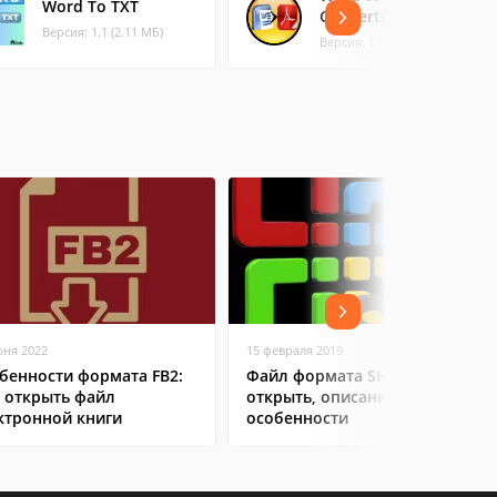
Word To TXT
Converter
Версия: 1.1 (2.11 МБ)
Версия: 1.4 (0.47 МБ)
юня 2022
15 февраля 2019
бенности формата FB2:
Файл формата SHS: чем
 открыть файл
открыть, описание,
ктронной книги
особенности