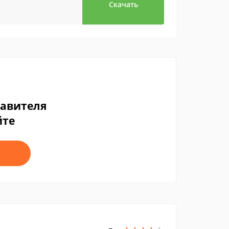
Скачать
тавителя
йте