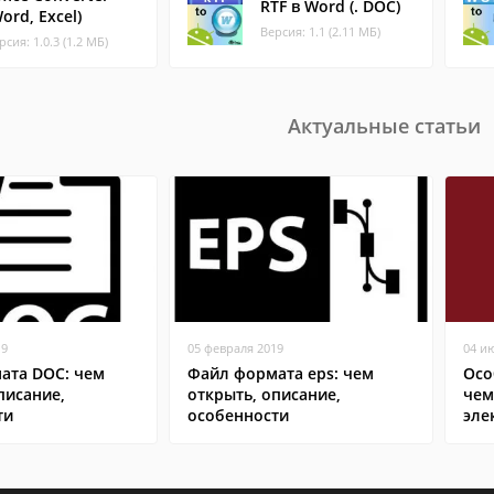
RTF в Word (. DOC)
ord, Excel)
Версия: 1.1 (2.11 МБ)
рсия: 1.0.3 (1.2 МБ)
Актуальные статьи
19
05 февраля 2019
04 и
ата DOC: чем
Файл формата eps: чем
Осо
писание,
открыть, описание,
чем
ти
особенности
эле