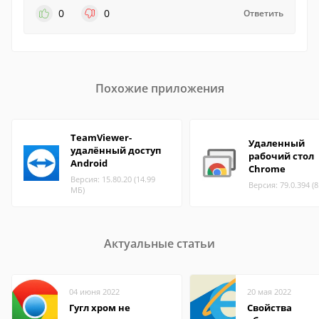
0
0
Ответить
Похожие приложения
TeamViewer-
Удаленный
удалённый доступ
рабочий стол
Android
Chrome
Версия: 15.80.20 (14.99
Версия: 79.0.394 (
МБ)
Актуальные статьи
04 июня 2022
20 мая 2022
Гугл хром не
Свойства