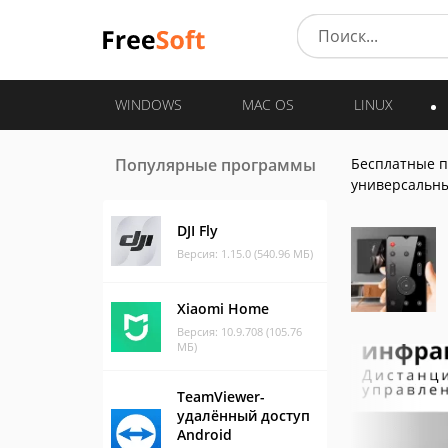
WINDOWS
MAC OS
LINUX
Популярные программы
Бесплатные 
универсальн
DJI Fly
Версия: 1.15.0 (540.96 МБ)
Xiaomi Home
Версия: 10.9.708 (105.76
МБ)
TeamViewer-
удалённый доступ
Android