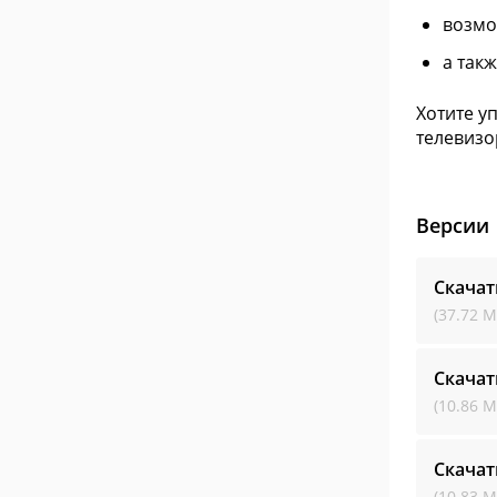
возмо
а так
Хотите у
телевизо
Версии
Скачат
(37.72 М
Скачат
(10.86 М
Скачат
(10.83 М