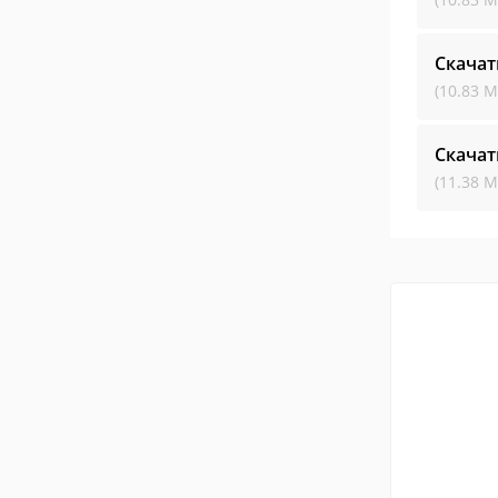
Скачат
(10.83 М
Скачат
(11.38 М