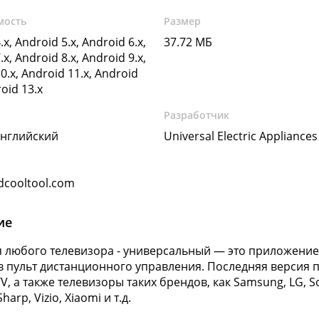
мость
Размер
.x, Android 5.x, Android 6.x,
37.72 МБ
.x, Android 8.x, Android 9.x,
0.x, Android 11.x, Android
roid 13.x
Разработчик
Английский
Universal Electric Appliance
cooltool.com
ие
я любого телевизора - универсальный — это приложени
в пульт дистанционного управления. Последняя версия
V, а также телевизоры таких брендов, как Samsung, LG, So
harp, Vizio, Xiaomi и т.д.