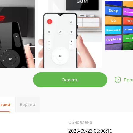
Скачать
Про
стики
Версии
Обновлено
2025-09-23 05:06:16