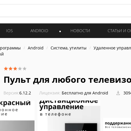
IOS
ANDROID
НОВОСТИ
СТАТЬИ И 
программы
Android
Система, утилиты
Удаленное управ
ый
Пульт для любого телевиз
Версия:
6.12.2
Лицензия:
Бесплатно для Android
309