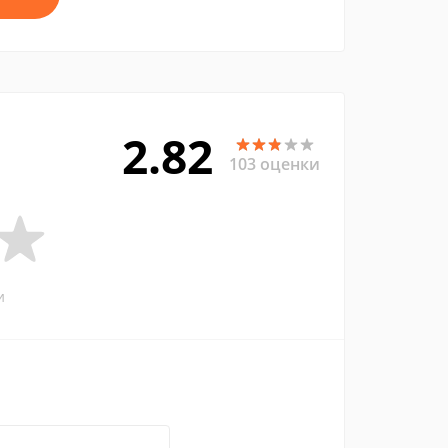
2.82
103 оценки
и