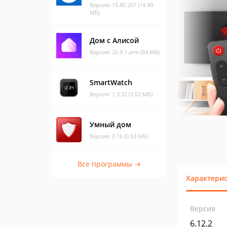
Версия: 15.80.207 (14.99
МБ)
Дом с Алисой
Версия: 26.9.1.arm (84 МБ)
SmartWatch
Версия: 1.3.32 (3.02 МБ)
Умный дом
Версия: 0.16 (0.53 МБ)
Все программы →
Характери
Версия
6.12.2