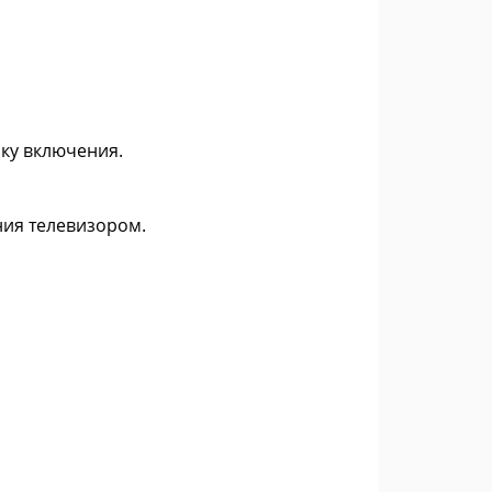
пку включения.
ния телевизором.