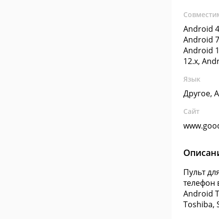
Совмести
Android 4
Android 7
Android 1
12.x, And
Язык
Другое, 
Сайт
www.good
Описан
Пульт дл
телефон 
Android T
Toshiba, S