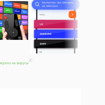
?
верено на вирусы