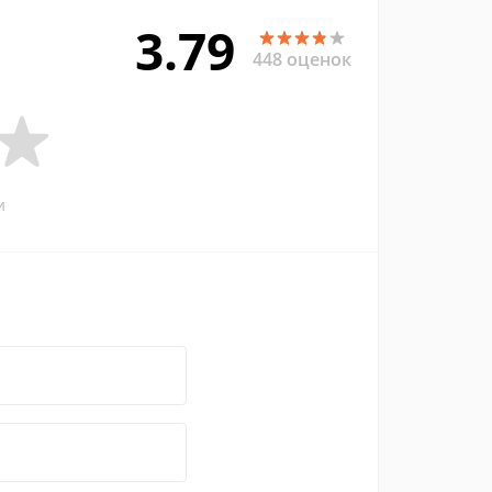
3.79
448 оценок
и