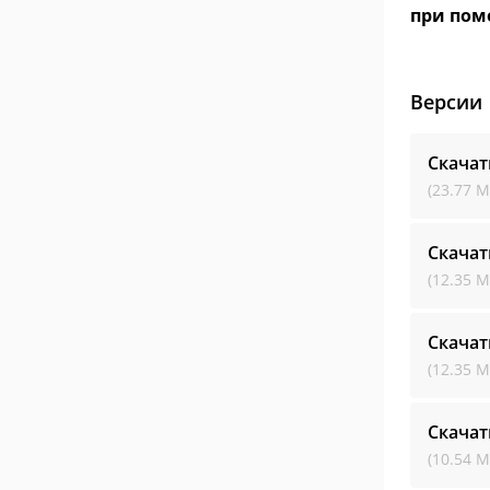
при пом
Версии
Скачат
(23.77 М
Скачат
(12.35 М
Скачат
(12.35 М
Скачат
(10.54 М