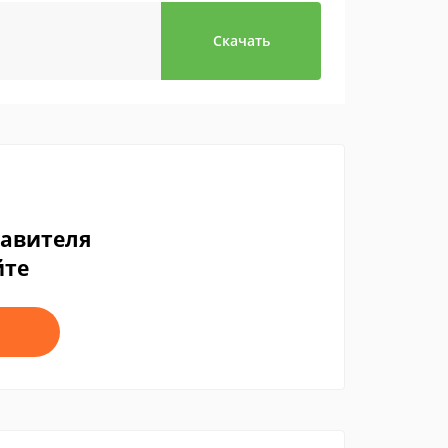
Скачать
тавителя
йте