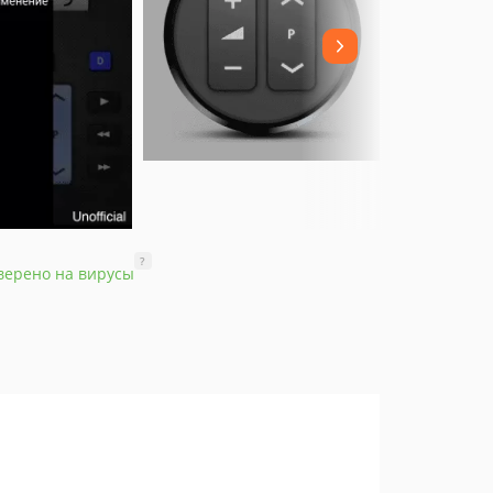
?
верено на вирусы