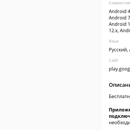
Совмести
Android 4
Android 7
Android 1
12.x, And
Язык
Русский,
Сайт
play.goo
Описан
Бесплатн
Приложе
подключи
необходи