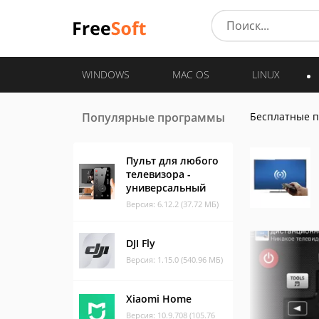
WINDOWS
MAC OS
LINUX
Популярные программы
Бесплатные 
Пульт для любого
телевизора -
универсальный
Версия: 6.12.2 (37.72 МБ)
DJI Fly
Версия: 1.15.0 (540.96 МБ)
Xiaomi Home
Версия: 10.9.708 (105.76