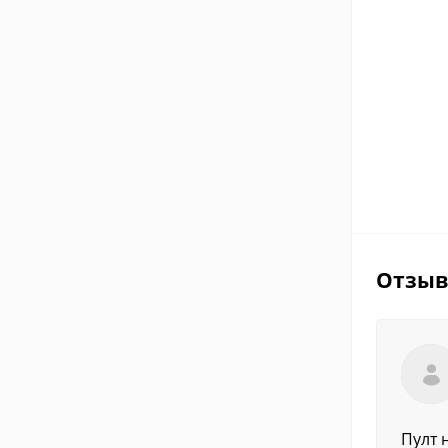
Отзы
Пулт 