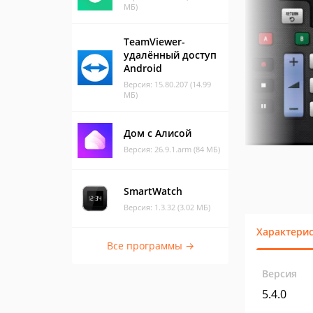
МБ)
TeamViewer-
удалённый доступ
Android
Версия: 15.80.207 (14.99
МБ)
Дом с Алисой
Версия: 26.9.1.arm (84 МБ)
SmartWatch
Версия: 1.3.32 (3.02 МБ)
Характери
Все программы →
Версия
5.4.0