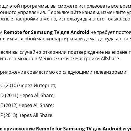
щи этой программы, вы сможете использовать все возм
онного управления. Переключайте каналы, изменяйте у
жные настройки в меню, используя для этого только св
мм
Remote for Samsung TV для Android
не требует посто
те им из любой части квартиры или дома, до куда достает
, если вы случайно отклонили подтверждение на экране т
ить его можно в Меню -> Сети -> Настройки AllShare.
риложение совместимо со следующими телевизорами:
 C (2010) через Интернет;
 D (2011) через All Share;
 E (2012) через All Share;
 F (2013) через All Share.
е приложение Remote for Samsung TV для Android и 