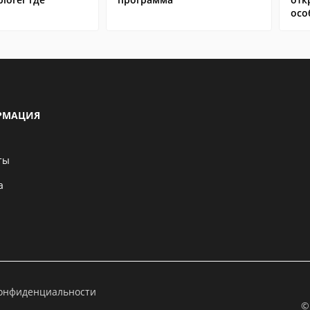
осо
РМАЦИЯ
ты
а
конфиденциальности
©