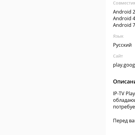
Совмести
Android 2
Android 4
Android 7
Язык
Русский
Сайт
play.goo
Описан
IP-TV Pl
обладающ
потребуе
Перед ва