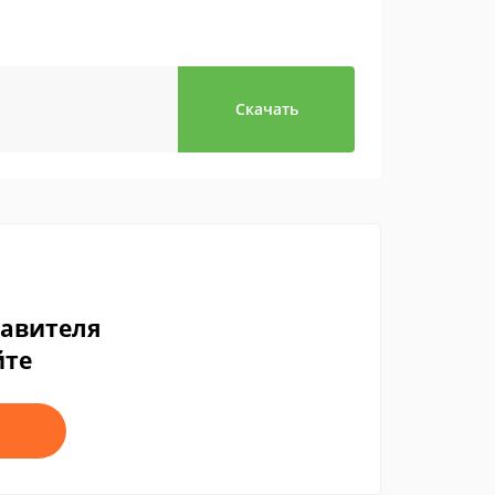
Скачать
тавителя
йте