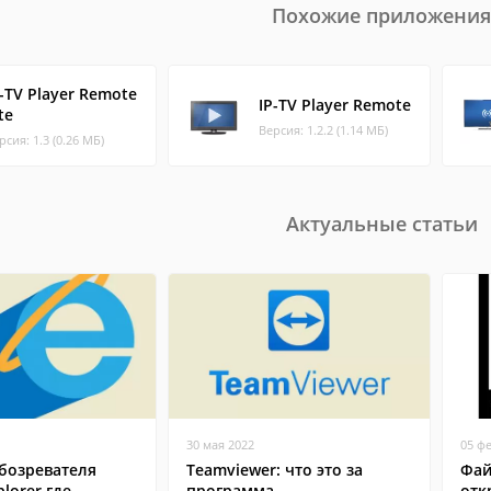
Похожие приложения
P-TV Player Remote
IP-TV Player Remote
te
Версия: 1.2.2 (1.14 МБ)
рсия: 1.3 (0.26 МБ)
Актуальные статьи
30 мая 2022
05 ф
бозревателя
Teamviewer: что это за
Фай
plorer где
программа
отк