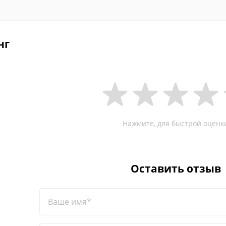
нг
Нажмите, для быстрой оценк
Оставить отзыв
Ваше имя*