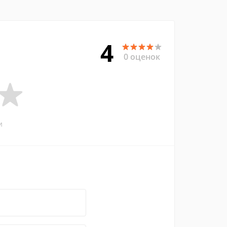
4
0 оценок
и