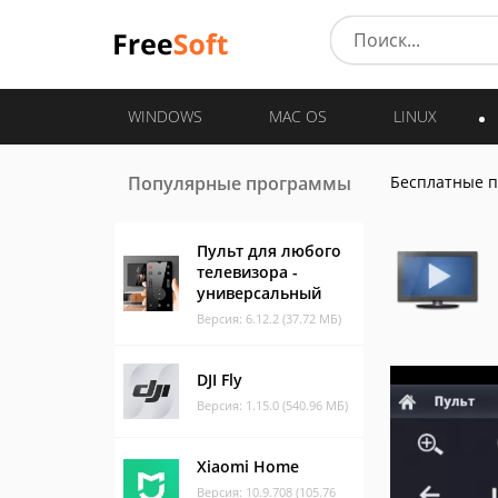
WINDOWS
MAC OS
LINUX
Популярные программы
Бесплатные 
Пульт для любого
телевизора -
универсальный
Версия: 6.12.2 (37.72 МБ)
DJI Fly
Версия: 1.15.0 (540.96 МБ)
Xiaomi Home
Версия: 10.9.708 (105.76