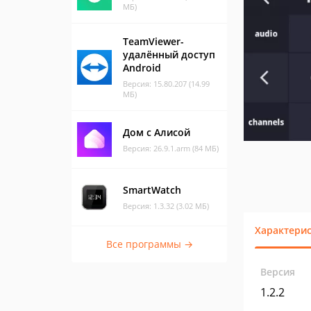
МБ)
TeamViewer-
удалённый доступ
Android
Версия: 15.80.207 (14.99
МБ)
Дом с Алисой
Версия: 26.9.1.arm (84 МБ)
SmartWatch
Версия: 1.3.32 (3.02 МБ)
Характери
Все программы →
Версия
1.2.2