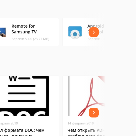
Remote for
Android TV Remote
Samsung TV
Control
Версия: 5.4.0 (23.77 МБ)
Версия: 1.1.0.38 (6.68 МБ)
евраля 2019
14 февраля 2019
л формата DOC: чем
Чем открыть PDF:
рыть, описание,
особенности формата