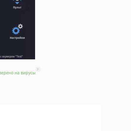
?
верено на вирусы