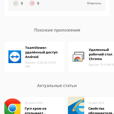
0
0
Ответить
Похожие приложения
TeamViewer-
Удаленный
удалённый доступ
рабочий стол
Android
Chrome
Версия: 15.80.20 (14.99
Версия: 79.0.394 (
МБ)
Актуальные статьи
04 июня 2022
20 мая 2022
Гугл хром не
Свойства
открывает
обозревателя