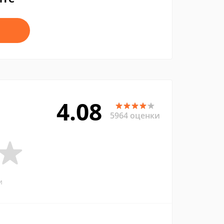
4.08
5964 оценки
и