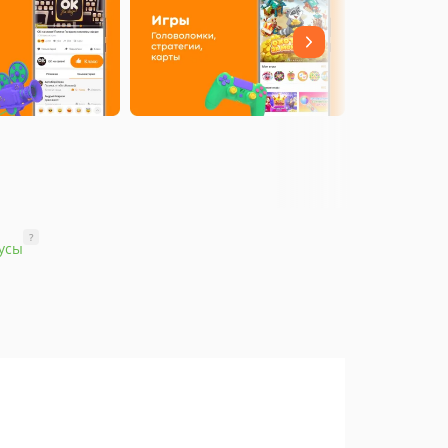
?
усы