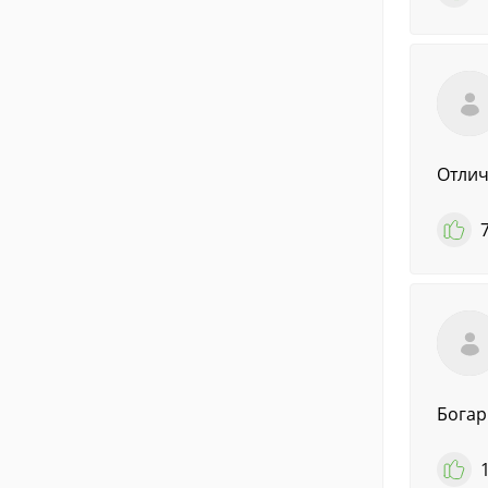
Отли
Богар