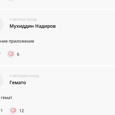
4 месяца назад
Мухиддин Надиров
чние приложение
7
6
9 месяцев назад
Гемато
 гемат
11
12