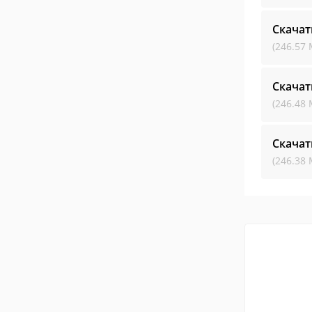
Скача
(246.57 
Скача
(246.48 
Скача
(246.38 