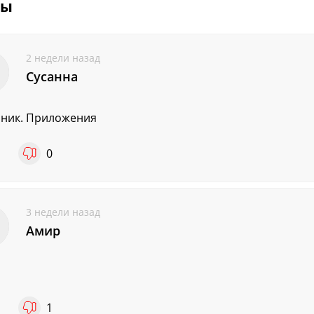
вы
2 недели назад
Сусанна
ник. Приложения
1
0
3 недели назад
Амир
1
1