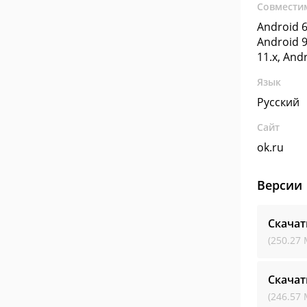
Совмести
Android 6
Android 9
11.x, And
Язык
Русский
Сайт
ok.ru
Версии
Скача
(250.27 
Скача
(246.57 