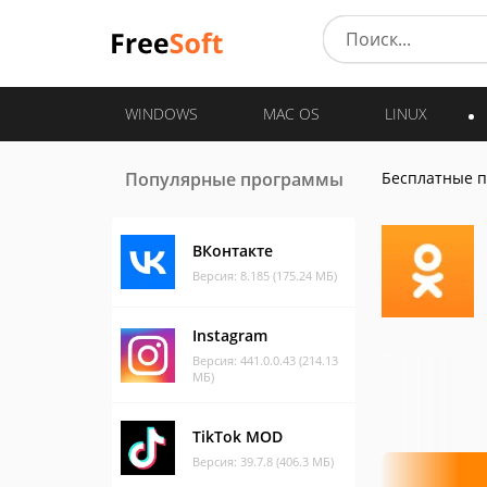
WINDOWS
MAC OS
LINUX
Популярные программы
Бесплатные 
ВКонтакте
Версия: 8.185 (175.24 МБ)
Instagram
Версия: 441.0.0.43 (214.13
МБ)
TikTok MOD
Версия: 39.7.8 (406.3 МБ)