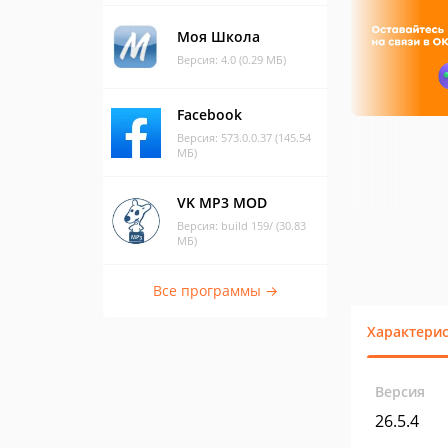
Моя Школа
Версия: 4.0 (0.29 МБ)
Facebook
Версия: 573.0.0.37 (145.54
МБ)
VK MP3 MOD
Версия: build 159/ (30.83
МБ)
Все программы →
Характери
Версия
26.5.4