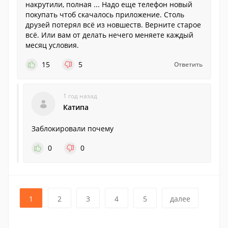
накрутили, полная ... Надо еще телефон новый
покупать чтоб скачалось приложение. Столь
друзей потерял всё из новшеств. Верните старое
всё. Или вам от делать нечего меняете каждый
месяц условия.
15
5
Ответить
1 год назад
Катипа
Заблокировали почему
0
0
1
2
3
4
5
далее