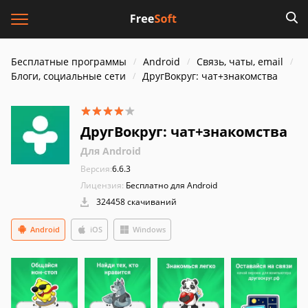
Бесплатные программы
Android
Связь, чаты, email
Блоги, социальные сети
ДругВокруг: чат+знакомства
ДругВокруг: чат+знакомства
Для Android
Версия:
6.6.3
Лицензия:
Бесплатно для Android
324458 скачиваний
Android
iOS
Windows