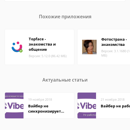
Похожие приложения
Topface -
Фотострана -
знакомства и
знакомства
общение
Версия: 3.1.1680 (1
МБ)
Версия: 5.12.0 (86.42 МБ)
Актуальные статьи
19 ноября 2018
21 ноября 2018
Вайбер не
Вайбер не раб
синхронизирует
контакты