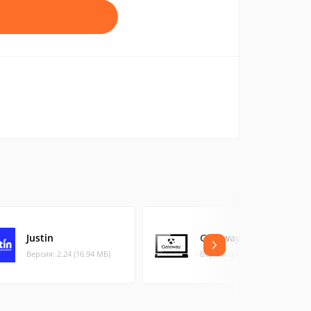
Justin
Gateway One
Версия: 2.24 (16.94 МБ)
Версия: 2.0 (47.37 МБ)