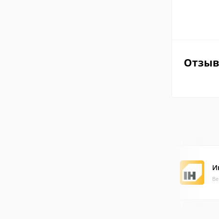
Отзы
И
Ве