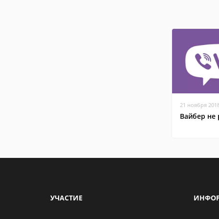
21 ноября 201
Вайбер не 
УЧАСТИЕ
ИНФО