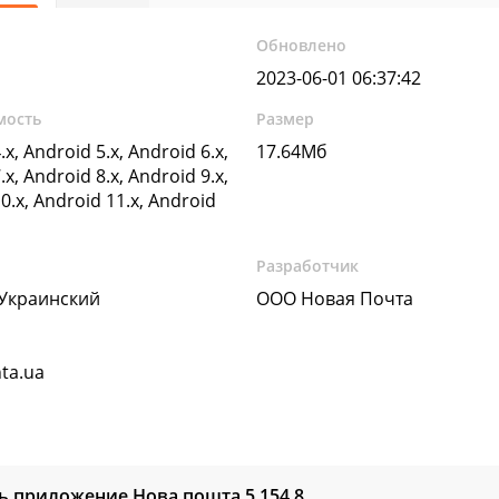
Обновлено
2023-06-01 06:37:42
мость
Размер
.x, Android 5.x, Android 6.x,
17.64Мб
.x, Android 8.x, Android 9.x,
0.x, Android 11.x, Android
Разработчик
 Украинский
ООО Новая Почта
ta.ua
ть приложение Нова пошта
5.154.8