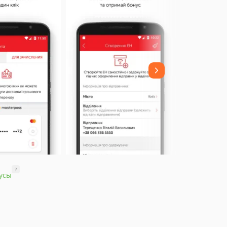
?
усы