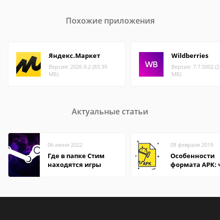
Похожие приложения
Яндекс.Маркет
Wildberries
Версия: 2026.9.2 (83.39
Версия: 7.7.5002 (2
МБ)
МБ)
Актуальные статьи
06 июня 2022
08 февраля 2019
Где в папке Стим
Особенности
находятся игры
формата APK:
открыть файл 
компьютере и
Андроид-смар