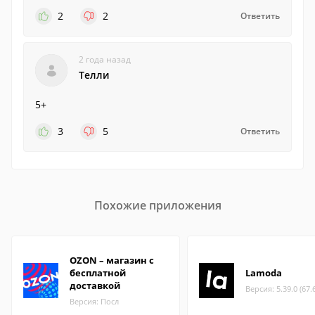
2
2
Ответить
2 года назад
Телли
5+
3
5
Ответить
Похожие приложения
OZON – магазин с
бесплатной
Lamoda
доставкой
Версия: 5.39.0 (67.
Версия: Посл