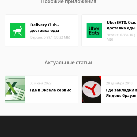
Похожие приложения
UberEATS: быс
Delivery Club -
доставка еды
доставка еды
Версия: 6.334.10 (1
Версия: 5.99.1 (83.22 МБ)
МБ)
Актуальные статьи
03 июня 2022
28 декабря 2018
Где в Экселе сервис
Где закладки 
Яндекс браузе
Андроид теле