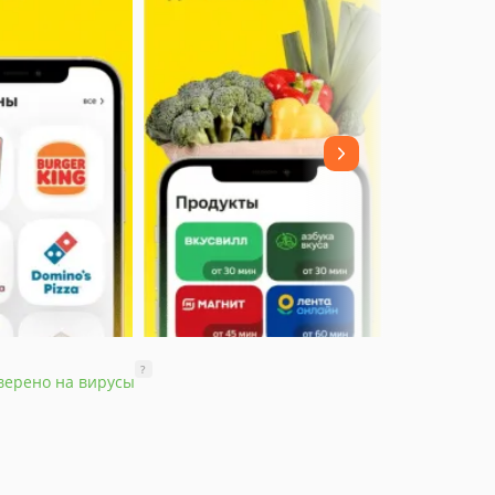
?
верено на вирусы