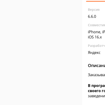
Версия
6.6.0
Совмести
iPhone, iP
iOS 16.x
Разработ
Яндекс
Описан
Заказыва
В прогр
своего г
заведени