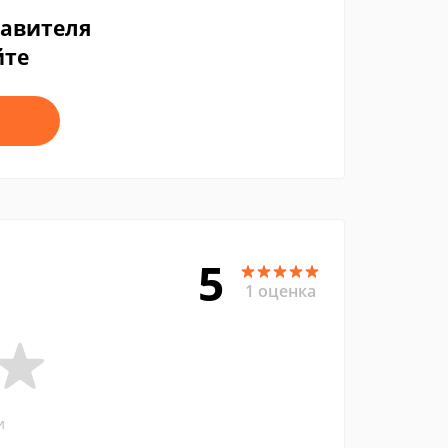
тавителя
йте
5
1 оценка
и