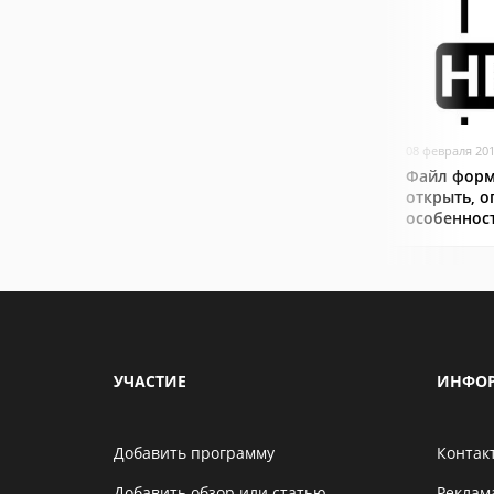
08 февраля 20
Файл форма
открыть, о
особеннос
УЧАСТИЕ
ИНФО
Добавить программу
Контак
Добавить обзор или статью
Реклам