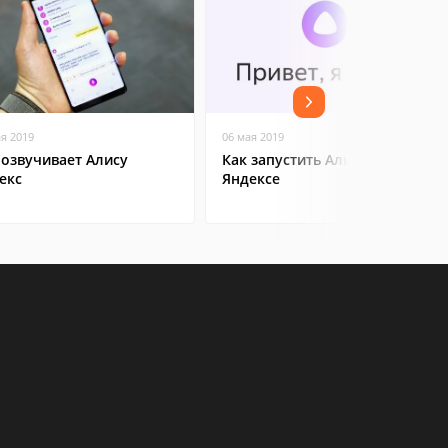
ая 2019
06 мая 2019
 озвучивает Алису
Как запустить Алису в
екс
Яндексе