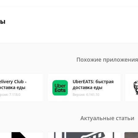
вы
Похожие приложения
livery Club -
UberEATS: быстрая
оставка еды
доставка еды
рсия: 7.118.0
Версия: 6.141.10
Актуальные статьи