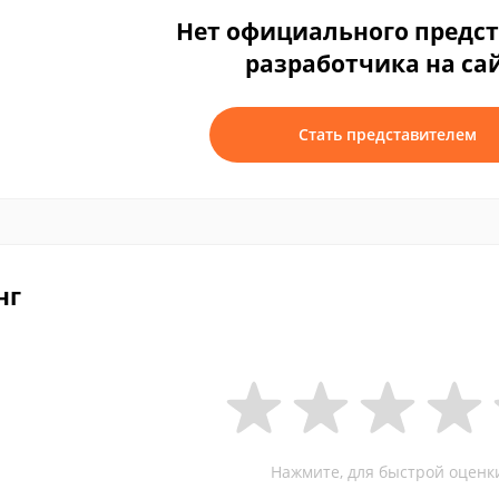
Нет официального предс
разработчика на са
Стать представителем
нг
Нажмите, для быстрой оценк