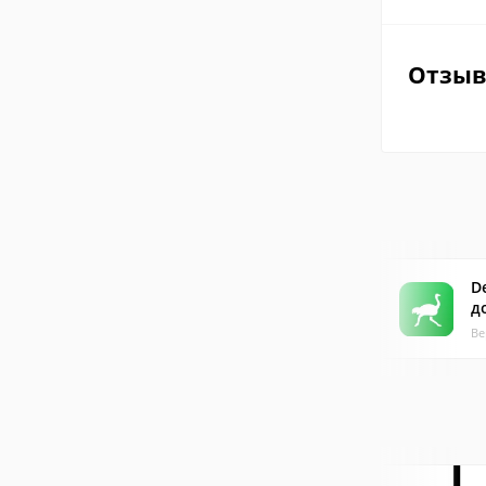
Отзы
De
д
Ве