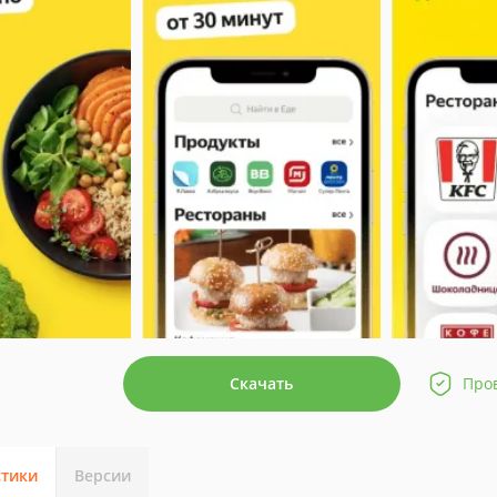
Скачать
Про
стики
Версии