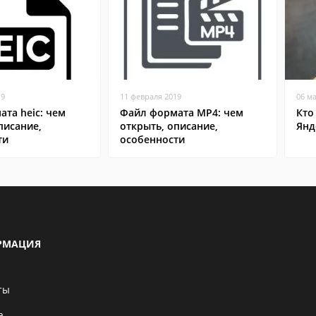
19
11 февраля 2019
06 м
та heic: чем
Файл формата MP4: чем
Кто
писание,
открыть, описание,
Янд
ти
особенности
РМАЦИЯ
ты
а