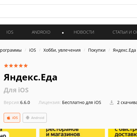
IOS
ANDROID
НОВОСТИ
СТАТЬИ И 
программы
iOS
Хобби, увлечения
Покупки
Яндекс.Еда
Яндекс.Еда
Для iOS
Версия:
6.6.0
Лицензия:
Бесплатно для iOS
2 скачив
iOS
Android