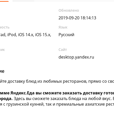
Обновлено
2019-09-20 18:14:13
мость
Язык
ad, iPod, iOS 14.x, iOS 15.x,
Русский
чик
Сайт
desktop.yandex.ru
ие
йте доставку блюд из любимых ресторанов, прямо со свое
амме Яндекс.Еда вы сможете заказать доставку гот
орода.
Здесь вы сможете заказать блюда на любой вкус.
я с грузинской кухней, так и премиальные азиатские рес