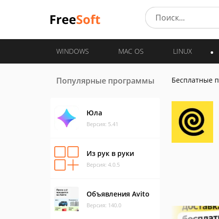
WINDOWS
MAC OS
LINUX
Популярные программы
Бесплатные 
Юла
Версия: 5.41
Из рук в руки
Версия: 4.0.5
Объявления Avito
Версия: 140.0