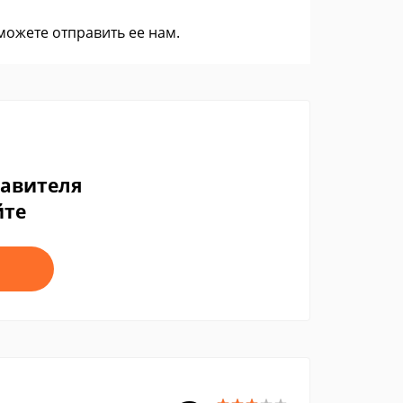
 можете
отправить ее нам
.
тавителя
йте