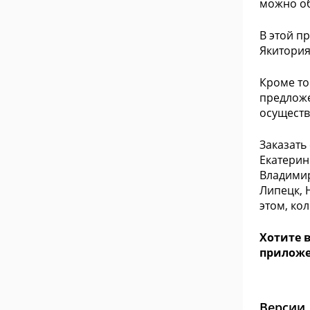
можно об
В этой п
Якитория
Кроме то
предложе
осуществ
Заказать
Екатерин
Владимир
Липецк, 
этом, ко
Хотите 
приложен
Версии