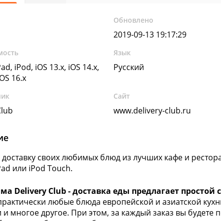
Обновлено
2019-09-13 19:17:29
мость
Язык
ad, iPod, iOS 13.x, iOS 14.x,
Русский
iOS 16.x
чик
Сайт
Club
www.delivery-club.ru
ие
 доставку своих любимых блюд из лучших кафе и рестора
Pad или iPod Touch.
а Delivery Сlub - доставка еды предлагает простой 
практически любые блюда европейской и азиатской кухни
и многое другое. При этом, за каждый заказ вы будете 