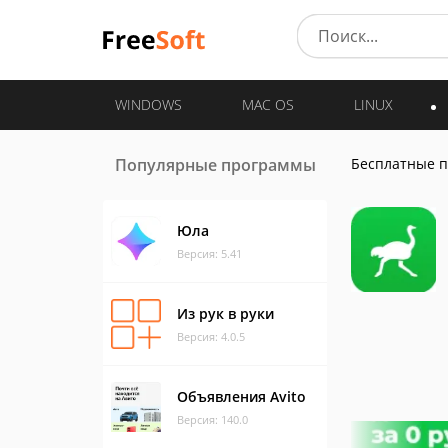
WINDOWS
MAC OS
LINUX
Популярные программы
Бесплатные 
Юла
Версия: 5.41
Из рук в руки
Версия: 4.0.5
Объявления Avito
Версия: 140.0