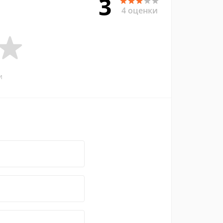
3
4 оценки
и