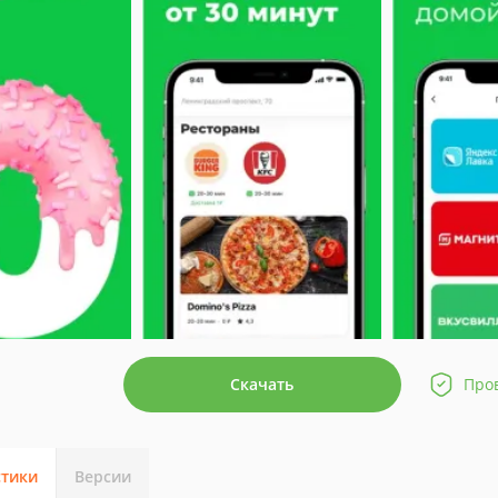
Скачать
Про
стики
Версии