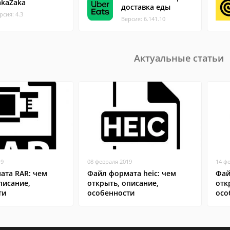
akaZaka
доставка еды
рсия: 4.3
Версия: 6.141.10
Актуальные статьи
19
08 февраля 2019
14 ф
ата RAR: чем
Файл формата heic: чем
Фай
писание,
открыть, описание,
отк
ти
особенности
осо