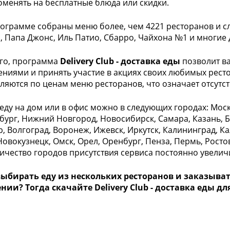
менять на бесплатные блюда или скидки.
рограмме собраны меню более, чем 4221 ресторанов и сл
, Папа Джонс, Иль Патио, Сбарро, Чайхона №1 и многие 
го, программа
Delivery Сlub - доставка еды
позволит в
ниями и принять участие в акциях своих любимых ресто
ляются по ценам меню ресторанов, что означает отсутст
 еду на дом или в офис можно в следующих городах: Моск
бург, Нижний Новгород, Новосибирск, Самара, Казань, Б
, Волгоград, Воронеж, Ижевск, Иркутск, Калининград, Ка
Новокузнецк, Омск, Орел, Оренбург, Пенза, Пермь, Ростов
личество городов присутствия сервиса постоянно увелич
выбирать еду из нескольких ресторанов и заказыв
ии? Тогда скачайте Delivery Сlub - доставка еды для