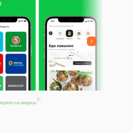
?
верено на вирусы