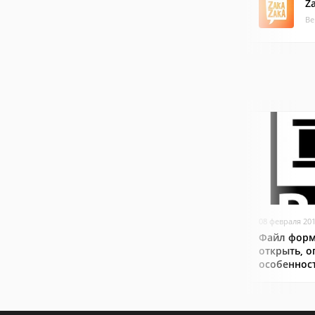
Z
Ве
08 февраля 20
Файл форм
открыть, о
особеннос