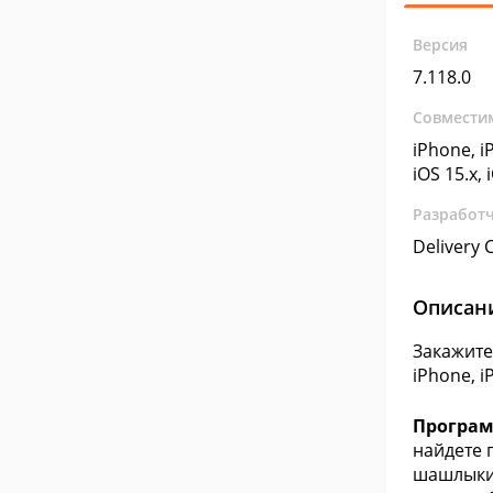
Версия
7.118.0
Совмести
iPhone, iP
iOS 15.x, 
Разработ
Delivery 
Описан
Закажите
iPhone, i
Программ
найдете 
шашлыки 