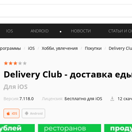
IOS
ANDROID
НОВОСТИ
СТАТЬИ И 
программы
iOS
Хобби, увлечения
Покупки
Delivery Cl
Delivery Club - доставка ед
Для iOS
Версия:
7.118.0
Лицензия:
Бесплатно для iOS
12 ска
iOS
Android