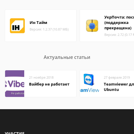
УкрПочта: по
Ин Тайм
(поддержка
прекращена)
Версия: 1.2.37 (10.87 МБ)
Версия: 2.72 (0.17
Актуальные статьи
21 ноября 2018
27 февраля 2019
Вайбер не работает
Teamviewer д
Ubuntu
УЧАСТИЕ