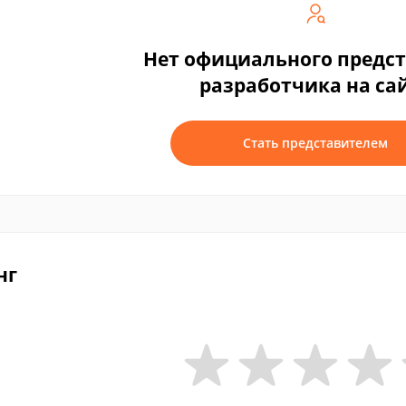
Нет официального предс
разработчика на са
Стать представителем
нг