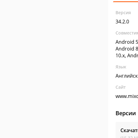
Версия
34.2.0
Совмести
Android 5
Android 8
10.x, And
Язык
Английс
Сайт
www.mixc
Версии
Скачат
(15.32 М