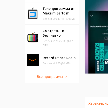
Телепрограмма от
Maksim Bartosh
Версия: 2.0.17.43 (2.48 МБ)
Смотреть ТВ
бесплатно
Версия: 2.71.25339 (1.47
МБ)
Record Dance Radio
Версия: 4.2.85 (80 МБ)
Все программы →
Характери