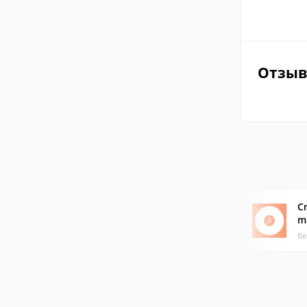
Отзы
Cr
m
Ве