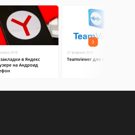
екабря 2018
27 февраля 2019
 закладки в Яндекс
Teamviewer для Ubuntu
узере на Андроид
ефон