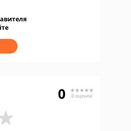
тавителя
йте
0
0 оценок