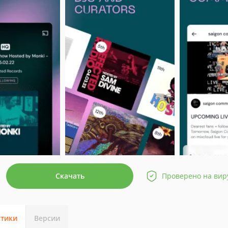
Скачать
Проверено на вир
стики
Версии