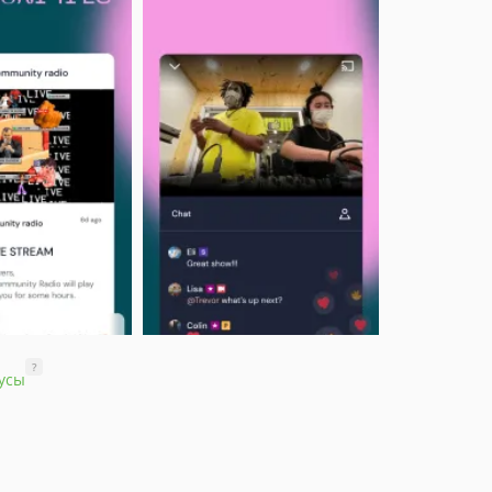
?
усы