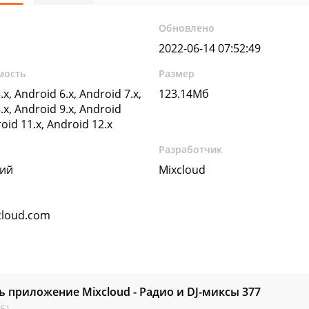
Обновлено
2022-06-14 07:52:49
мость
Размер
.x, Android 6.x, Android 7.x,
123.14Мб
.x, Android 9.x, Android
roid 11.x, Android 12.x
Разработчик
кий
Mixcloud
loud.com
ь приложение Mixcloud - Радио и DJ-миксы
377
Б)