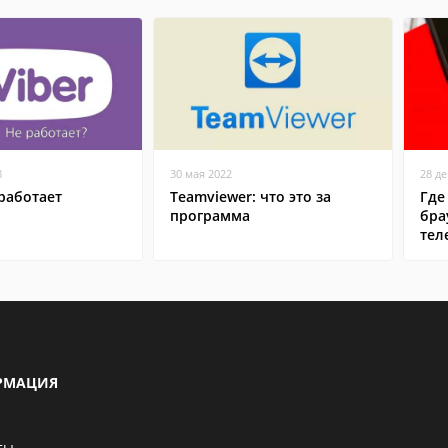
8
30 мая 2022
28 д
работает
Teamviewer: что это за
Где
программа
бра
тел
РМАЦИЯ
ты