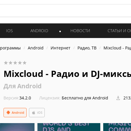
IOS
ANDROID
НОВОСТИ
СТАТЬИ И 
программы
Android
Интернет
Радио, ТВ
Mixcloud - Ра
Mixcloud - Радио и DJ-миксы
Для Android
Версия:
34.2.0
Лицензия:
Бесплатно для Android
213
Android
iOS