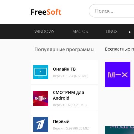
WINDOWS
MAC OS
LINUX
Популярные программы
Бесплатные 
Онлайн ТВ
Версия: 1.2.4 (6.63 МБ)
СМОТРИМ для
Android
Версия: 16 (37.21 МБ)
Первый
Версия: 5.99 (80.85 МБ)