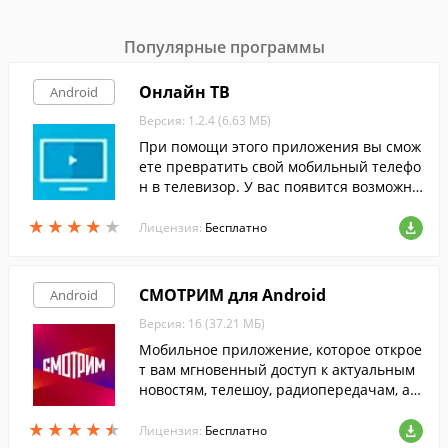
Популярные программы
Онлайн ТВ
Android
Версия: 1.2.4 (6.63 МБ)
При помощи этого приложения вы смож
ете превратить свой мобильный телефо
н в телевизор. У вас появится возможно
сть бесплатно смотреть более 50-ти рос
★
★
★
★
★
★
★
★
★
★
сийских, турецких и азербайджанских ка
Лицензия:
Бесплатно
налов в высоком качестве.
СМОТРИМ для Android
Android
Версия: 16 (37.21 МБ)
Мобильное приложение, которое открое
т вам мгновенный доступ к актуальным
новостям, телешоу, радиопередачам, а т
акже трансляциям спортивных событий,
★
★
★
★
★
★
★
★
★
★
с экрана смартфона или планшета.
Лицензия:
Бесплатно