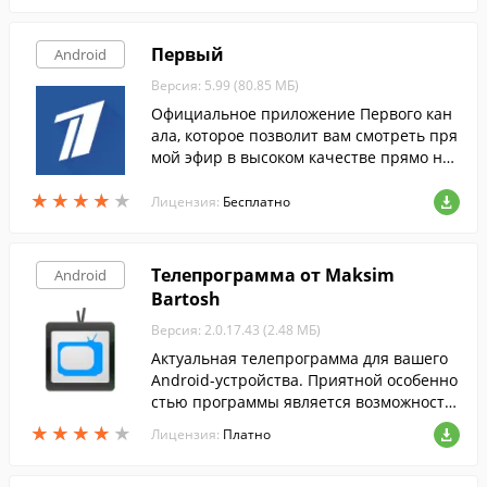
Первый
Android
Версия: 5.99 (80.85 МБ)
Официальное приложение Первого кан
ала, которое позволит вам смотреть пря
мой эфир в высоком качестве прямо на
экране вашего мобильного устройства.
★
★
★
★
★
★
★
★
★
★
Лицензия:
Бесплатно
Телепрограмма от Maksim
Android
Bartosh
Версия: 2.0.17.43 (2.48 МБ)
Актуальная телепрограмма для вашего
Android-устройства. Приятной особенно
стью программы является возможность
выбора региона и создания списка кана
★
★
★
★
★
★
★
★
★
★
Лицензия:
Платно
лов.