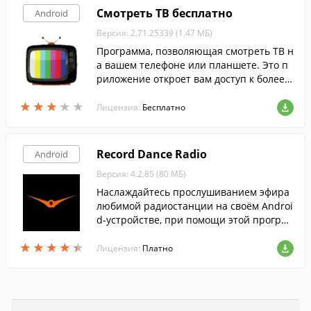
Смотреть ТВ бесплатно
Android
Версия: 2.71.25339 (1.47 МБ)
Программа, позволяющая смотреть ТВ н
а вашем телефоне или планшете. Это п
риложение откроет вам доступ к более ч
ем 100 ТВ-каналам, включая музыку, фил
★
★
★
★
★
★
★
★
★
★
ьмы, игры, мультфильмы, новости и мно
Лицензия:
Бесплатно
гое другое.
Record Dance Radio
Android
Версия: 4.2.85 (80 МБ)
Наслаждайтесь прослушиванием эфира
любимой радиостанции на своём Androi
d-устройстве, при помощи этой програм
мы.
★
★
★
★
★
★
★
★
★
★
Лицензия:
Платно