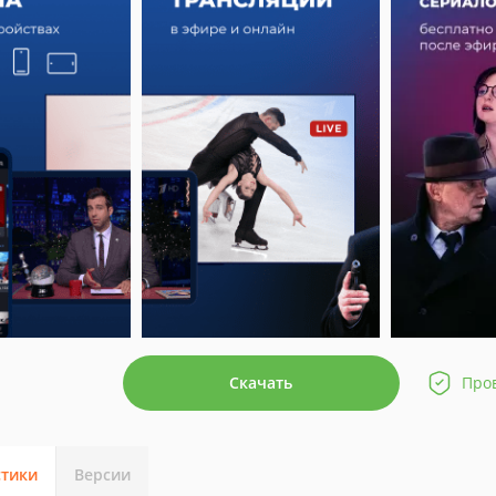
Скачать
Про
стики
Версии