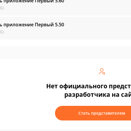
ть приложение Первый
5.60
Б)
ть приложение Первый
5.50
Б)
Нет официального предс
разработчика на са
Стать представителем