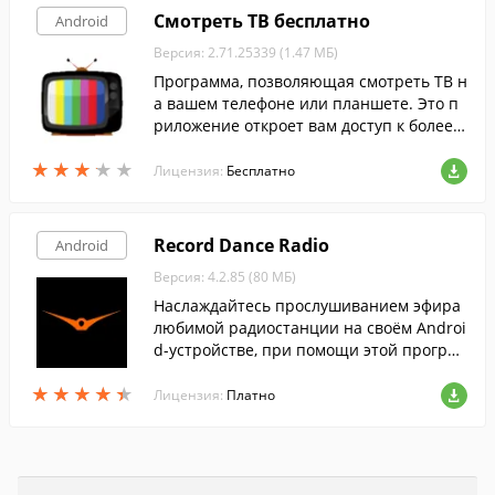
Смотреть ТВ бесплатно
Android
Версия: 2.71.25339 (1.47 МБ)
Программа, позволяющая смотреть ТВ н
а вашем телефоне или планшете. Это п
риложение откроет вам доступ к более ч
ем 100 ТВ-каналам, включая музыку, фил
★
★
★
★
★
★
★
★
★
★
ьмы, игры, мультфильмы, новости и мно
Лицензия:
Бесплатно
гое другое.
Record Dance Radio
Android
Версия: 4.2.85 (80 МБ)
Наслаждайтесь прослушиванием эфира
любимой радиостанции на своём Androi
d-устройстве, при помощи этой програм
мы.
★
★
★
★
★
★
★
★
★
★
Лицензия:
Платно