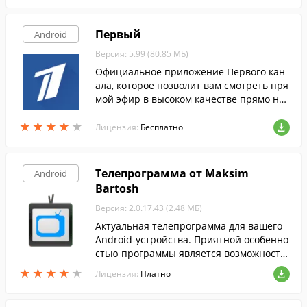
Первый
Android
Версия: 5.99 (80.85 МБ)
Официальное приложение Первого кан
ала, которое позволит вам смотреть пря
мой эфир в высоком качестве прямо на
экране вашего мобильного устройства.
★
★
★
★
★
★
★
★
★
★
Лицензия:
Бесплатно
Телепрограмма от Maksim
Android
Bartosh
Версия: 2.0.17.43 (2.48 МБ)
Актуальная телепрограмма для вашего
Android-устройства. Приятной особенно
стью программы является возможность
выбора региона и создания списка кана
★
★
★
★
★
★
★
★
★
★
Лицензия:
Платно
лов.