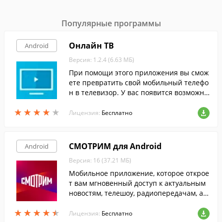
Популярные программы
Онлайн ТВ
Android
Версия: 1.2.4 (6.63 МБ)
При помощи этого приложения вы смож
ете превратить свой мобильный телефо
н в телевизор. У вас появится возможно
сть бесплатно смотреть более 50-ти рос
★
★
★
★
★
★
★
★
★
★
сийских, турецких и азербайджанских ка
Лицензия:
Бесплатно
налов в высоком качестве.
СМОТРИМ для Android
Android
Версия: 16 (37.21 МБ)
Мобильное приложение, которое открое
т вам мгновенный доступ к актуальным
новостям, телешоу, радиопередачам, а т
акже трансляциям спортивных событий,
★
★
★
★
★
★
★
★
★
★
с экрана смартфона или планшета.
Лицензия:
Бесплатно