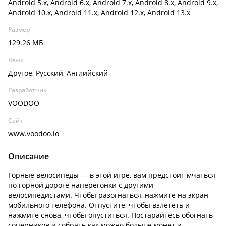
Android 5.x, Android 6.x, Android 7.x, Android 8.x, Android 9.x,
Android 10.x, Android 11.x, Android 12.x, Android 13.x
Размер
129.26 МБ
Язык
Другое, Русский, Английский
Разработчик
VOODOO
Сайт
www.voodoo.io
Описание
Горные велосипеды — в этой игре, вам предстоит мчаться
по горной дороге наперегонки с другими
велосипедистами. Чтобы разогнаться, нажмите на экран
мобильного телефона. Отпустите, чтобы взлететь и
нажмите снова, чтобы опуститься. Постарайтесь обогнать
соперников и собрать как можно больше монет и