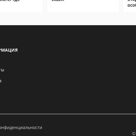
осо
РМАЦИЯ
ты
а
конфиденциальности
©