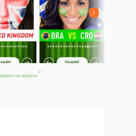
?
верено на вирусы