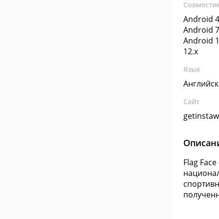
Совмести
Android 4
Android 7
Android 1
12.x
Язык
Английс
Сайт
getinsta
Описан
Flag Fac
национал
спортивн
полученн