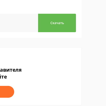
Скачать
тавителя
йте