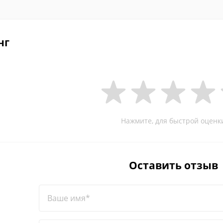
нг
Нажмите, для быстрой оценк
Оставить отзыв
Ваше имя*