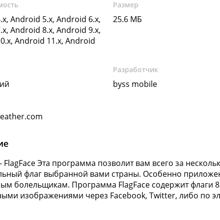
мость
Размер
.x, Android 5.x, Android 6.x,
25.6 МБ
.x, Android 8.x, Android 9.x,
0.x, Android 11.x, Android
Разработчик
кий
byss mobile
weather.com
ие
e - FlagFace Эта программа позволит вам всего за нескол
ьный флаг выбранной вами страны. Особенно приложени
ым болельщикам. Программа FlagFace содержит флаги 82
ыми изображениями через Facebook, Twitter, либо по э