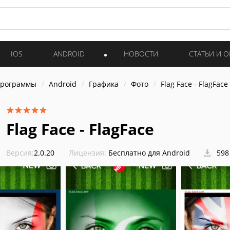
IOS
ANDROID
НОВОСТИ
СТАТЬИ И 
программы
Android
Графика
Фото
Flag Face - FlagFace
Flag Face - FlagFace
Версия:
2.0.20
Лицензия:
Бесплатно для Android
598