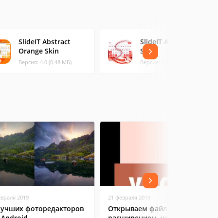
SlideIT Abstract
SlideIT Abstract Red
Orange Skin
Skin
Версия: 4.0 (0.48 МБ)
Версия: 4.0 (1.19 МБ)
евраля 2019
21 февраля 2019
лучших фоторедакторов
Открываем файл с
 Android
расширением .vsd