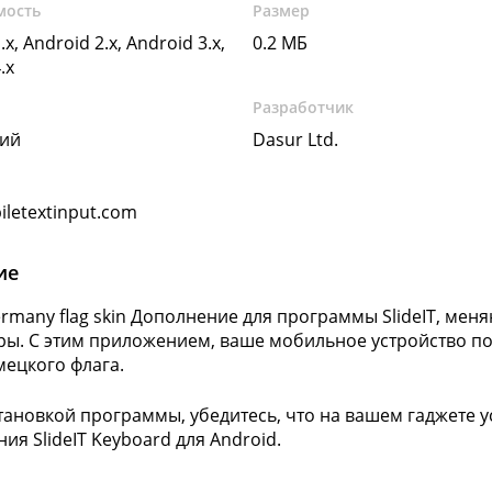
мость
Размер
.x, Android 2.x, Android 3.x,
0.2 МБ
.x
Разработчик
кий
Dasur Ltd.
letextinput.com
ие
Germany flag skin Дополнение для программы SlideIT, ме
ры. С этим приложением, ваше мобильное устройство по
мецкого флага.
тановкой программы, убедитесь, что на вашем гаджете 
ия SlideIT Keyboard для Android.