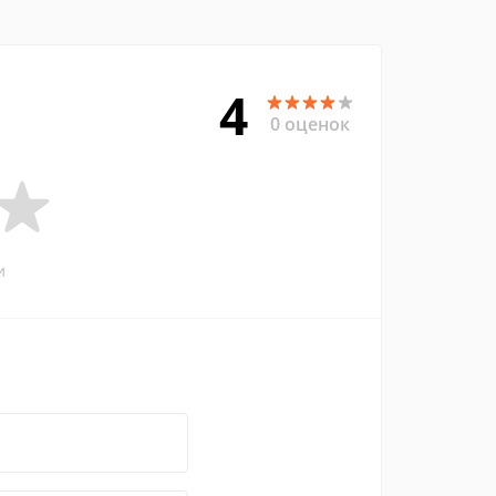
4
0 оценок
и