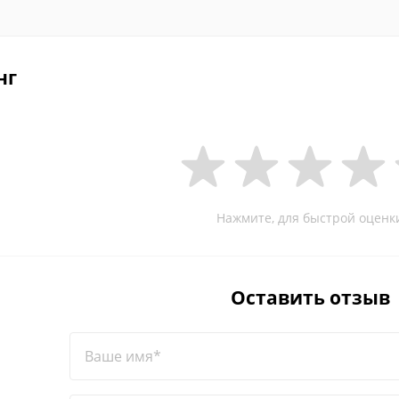
нг
Нажмите, для быстрой оценк
Оставить отзыв
Ваше имя*