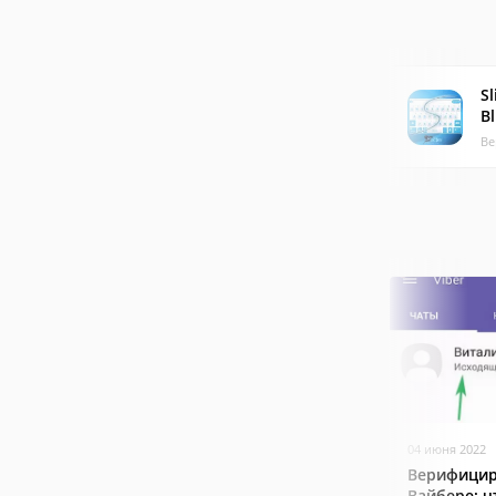
Sl
Bl
Ве
04 июня 2022
Верифицир
Вайбере: ч