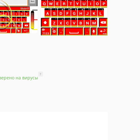
?
верено на вирусы