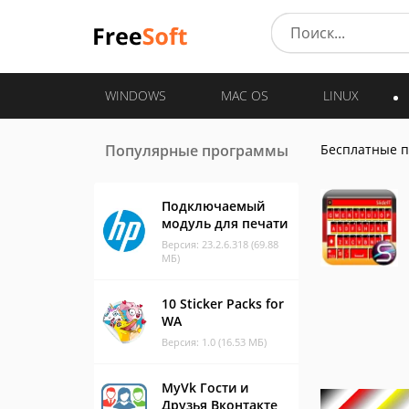
WINDOWS
MAC OS
LINUX
Популярные программы
Бесплатные 
Подключаемый
модуль для печати
Версия: 23.2.6.318 (69.88
МБ)
10 Sticker Packs for
WA
Версия: 1.0 (16.53 МБ)
MyVk Гости и
Друзья Вконтакте