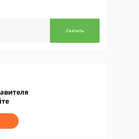
Скачать
тавителя
йте