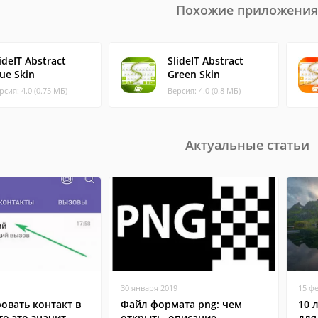
Похожие приложения
ideIT Abstract
SlideIT Abstract
ue Skin
Green Skin
рсия: 4.0 (0.75 МБ)
Версия: 4.0 (0.8 МБ)
Актуальные статьи
30 января 2019
15 ф
овать контакт в
Файл формата png: чем
10 
то это значит
открыть, описание,
для