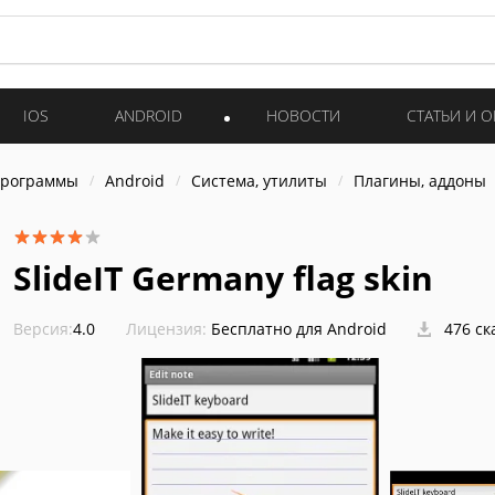
IOS
ANDROID
НОВОСТИ
СТАТЬИ И 
программы
Android
Система, утилиты
Плагины, аддоны
SlideIT Germany flag skin
Версия:
4.0
Лицензия:
Бесплатно для Android
476 ск