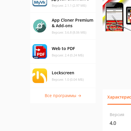
Версия: 2.1.1 (2.97 МБ)
App Cloner Premium
& Add-ons
Версия: 3.6.8 (8.06 МБ)
Web to PDF
Версия: 2.4 (0.24 МБ)
Lockscreen
Версия: 1.0 (0.04 МБ)
Все программы →
Характери
Версия
4.0