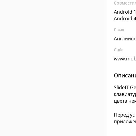
Совмести
Android 1
Android 4
Язык
Английс
Сайт
www.mobi
Описан
SlideIT 
клавиату
цвета не
Перед ус
приложен