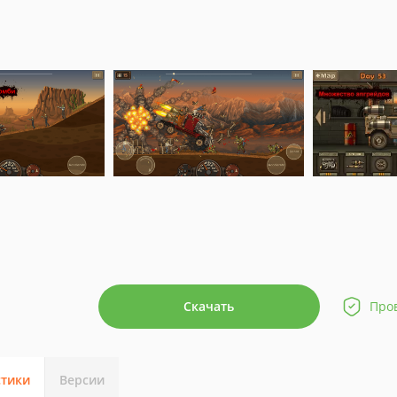
Скачать
Про
стики
Версии