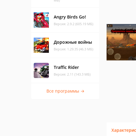
МБ)
Angry Birds Go!
Версия: 2.9.2 (605.19 МБ)
Дорожные войны
Версия: 1.29.35 (46.3 МБ)
Traffic Rider
Версия: 2.11 (143.3 МБ)
Все программы →
Характери