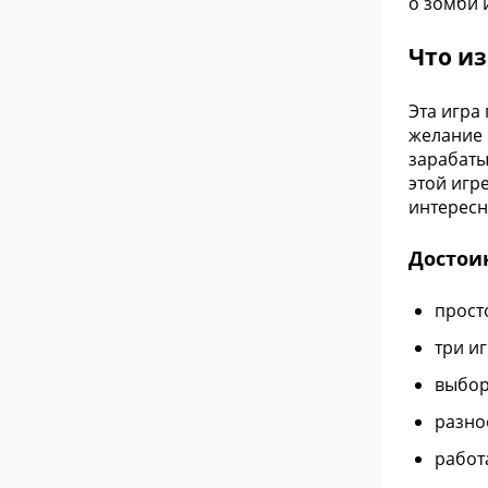
о зомби 
Что из
Эта игра
желание 
зарабаты
этой игр
интересн
Достои
прост
три и
выбор
разно
работ