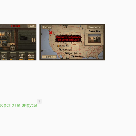
?
верено на вирусы