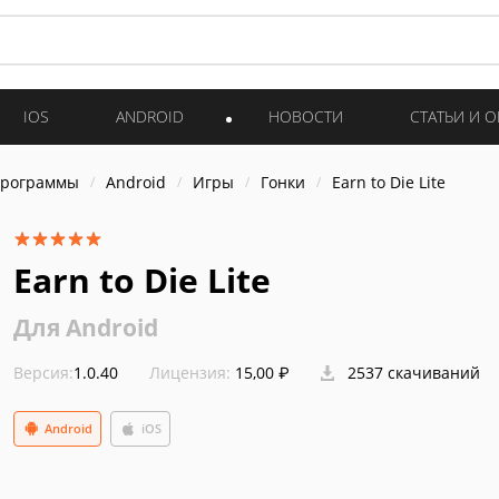
IOS
ANDROID
НОВОСТИ
СТАТЬИ И 
программы
Android
Игры
Гонки
Earn to Die Lite
Earn to Die Lite
Для Android
Версия:
1.0.40
Лицензия:
15,00 ₽
2537 скачиваний
Android
iOS