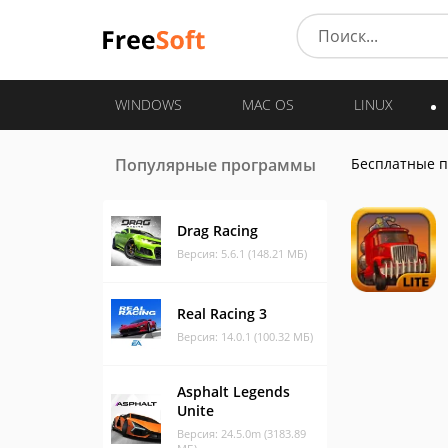
WINDOWS
MAC OS
LINUX
Популярные программы
Бесплатные 
Drag Racing
Версия: 5.6.1 (148.21 МБ)
Real Racing 3
Версия: 14.0.1 (100.32 МБ)
Asphalt Legends
Unite
Версия: 24.5.0m (3183.89