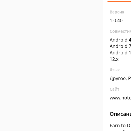
Версия
1.0.40
Совмести
Android 4
Android 7
Android 1
12.x
Язык
Другое, 
Сайт
www.notd
Описан
Earn to 