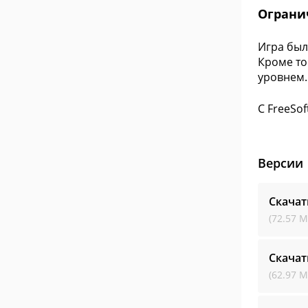
Ограни
Игра был
Кроме то
уровнем.
С FreeSof
Версии
Скачат
(72.57 М
Скачат
(62.97 М