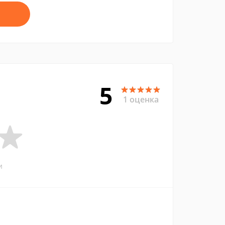
5
1 оценка
и