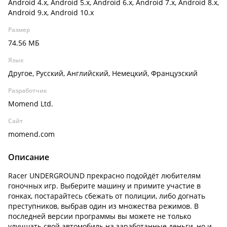
Android 4.x, Android 5.x, Android 6.x, Android 7.x, Android 8.x,
Android 9.x, Android 10.x
Размер
74.56 МБ
Язык
Другое, Русский, Английский, Немецкий, Французский
Разработчик
Momend Ltd.
Сайт
momend.com
Описание
Racer UNDERGROUND прекрасно подойдёт любителям
гоночных игр. Выберите машину и примите участие в
гонках, постарайтесь сбежать от полиции, либо догнать
преступников, выбрав один из множества режимов. В
последней версии программы вы можете не только
улучшать свой автомобиль на заработанные деньги, но и