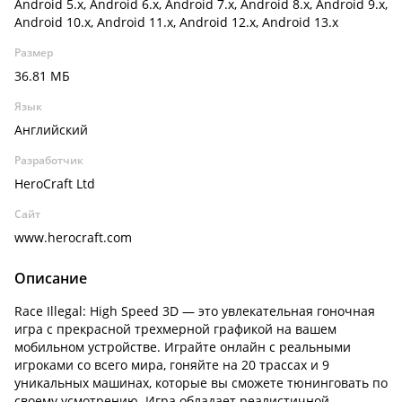
Android 5.x, Android 6.x, Android 7.x, Android 8.x, Android 9.x,
Android 10.x, Android 11.x, Android 12.x, Android 13.x
Размер
36.81 МБ
Язык
Английский
Разработчик
HeroCraft Ltd
Сайт
www.herocraft.com
Описание
Race Illegal: High Speed 3D — это увлекательная гоночная
игра с прекрасной трехмерной графикой на вашем
мобильном устройстве. Играйте онлайн с реальными
игроками со всего мира, гоняйте на 20 трассах и 9
уникальных машинах, которые вы сможете тюнинговать по
своему усмотрению. Игра обладает реалистичной