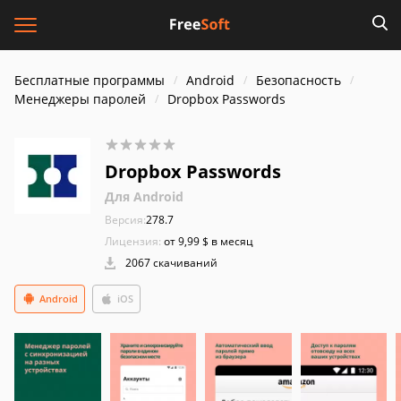
Бесплатные программы
Android
Безопасность
Менеджеры паролей
Dropbox Passwords
Dropbox Passwords
Для Android
Версия:
278.7
Лицензия:
от 9,99 $ в месяц
2067 скачиваний
Android
iOS