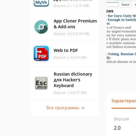
Версия: 2.1.1 (2.97 МБ)
App Cloner Premium
& Add-ons
Версия: 3.6.8 (8.06 МБ)
Web to PDF
Версия: 2.4 (0.24 МБ)
Russian dictionary
для Hacker's
Keyboard
Версия: 1.4 (0.47 МБ)
Характери
Все программы →
Версия
2.0