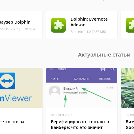
Dolphin: Evernote
раузер Dolphin
Add-on
рсия: 12.4.2 (16.78 МБ)
Версия: 1.1.2 (0.87 МБ)
Актуальные статьи
04 июня 2022
04 и
: что это за
Верифицировать контакт в
Виз
Вайбере: что это значит
Goo