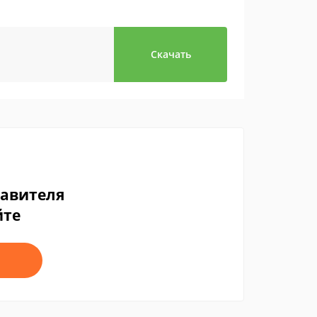
Скачать
тавителя
йте