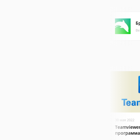
Б
Ве
30 мая 2022
Teamviewer
программа