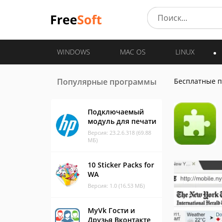
WINDOWS
MAC OS
LINUX
Популярные программы
Бесплатные 
Подключаемый
модуль для печати
Версия: 23.2.6.318 (69.88
МБ)
10 Sticker Packs for
WA
Версия: 1.0 (16.53 МБ)
MyVk Гости и
Друзья Вконтакте