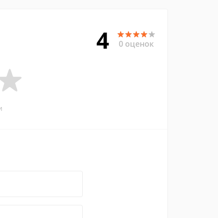
4
0 оценок
и