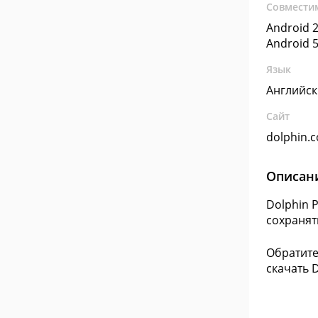
Совмести
Android 2
Android 5
Язык
Английс
Сайт
dolphin.
Описан
Dolphin 
сохранят
Обратите
скачать D