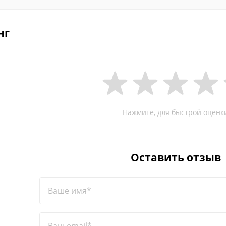
нг
Нажмите, для быстрой оценк
Оставить отзыв
Ваше имя*