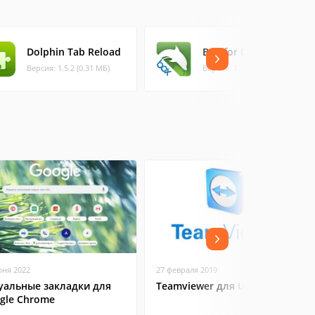
Dolphin Tab Reload
Box for Dolphin
Версия: 1.5.2 (0.31 МБ)
Версия: 1.3.1 (0.4 МБ)
юня 2022
27 февраля 2019
уальные закладки для
Teamviewer для Ubuntu
gle Chrome