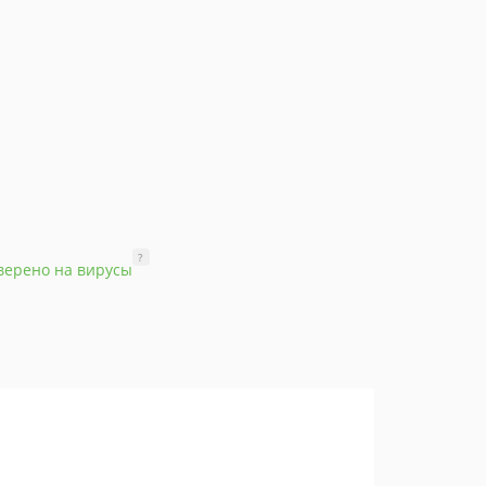
?
верено на вирусы