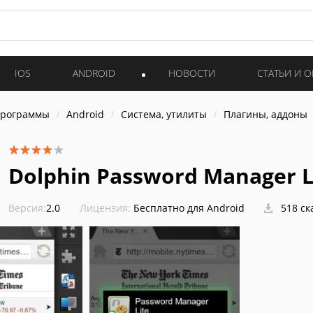
IOS
ANDROID
НОВОСТИ
СТАТЬИ И 
программы
Android
Система, утилиты
Плагины, аддоны
Dolphin Password Manager L
Версия:
2.0
Лицензия:
Бесплатно для Android
518 ск