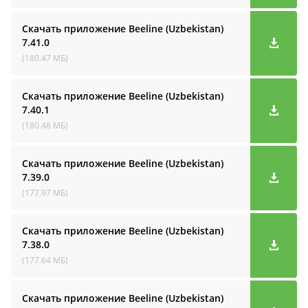
Скачать приложение Beeline (Uzbekistan)
7.41.0
(180.47 МБ)
Скачать приложение Beeline (Uzbekistan)
7.40.1
(180.48 МБ)
Скачать приложение Beeline (Uzbekistan)
7.39.0
(177.97 МБ)
Скачать приложение Beeline (Uzbekistan)
7.38.0
(177.64 МБ)
Скачать приложение Beeline (Uzbekistan)