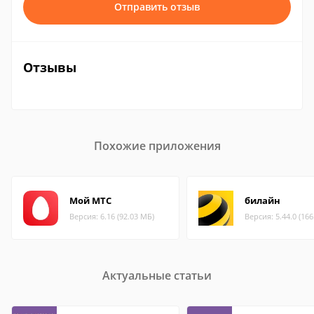
Отправить отзыв
Отзывы
Похожие приложения
Мой МТС
билайн
Версия: 6.16 (92.03 МБ)
Версия: 5.44.0 (166
Актуальные статьи