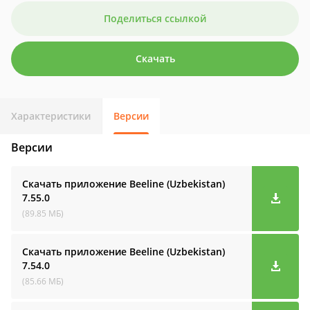
Поделиться ссылкой
Скачать
Характеристики
Версии
Версии
Скачать приложение Beeline (Uzbekistan)
7.55.0
(89.85 МБ)
Скачать приложение Beeline (Uzbekistan)
7.54.0
(85.66 МБ)