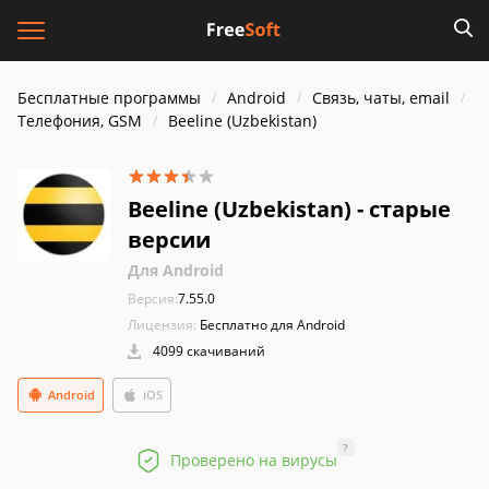
Бесплатные программы
Android
Связь, чаты, email
Телефония, GSM
Beeline (Uzbekistan)
Beeline (Uzbekistan) - старые
версии
Для Android
Версия:
7.55.0
Лицензия:
Бесплатно для Android
4099 скачиваний
Android
iOS
?
Проверено на вирусы