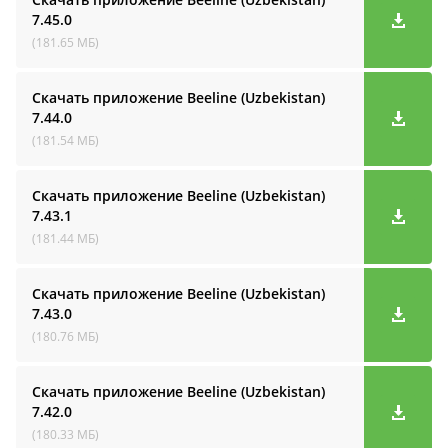
7.45.0
(181.65 МБ)
Скачать приложение Beeline (Uzbekistan)
7.44.0
(181.54 МБ)
Скачать приложение Beeline (Uzbekistan)
7.43.1
(181.44 МБ)
Скачать приложение Beeline (Uzbekistan)
7.43.0
(180.76 МБ)
Скачать приложение Beeline (Uzbekistan)
7.42.0
(180.33 МБ)