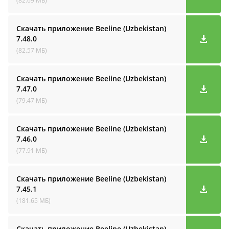
(82.69 МБ)
Скачать приложение Beeline (Uzbekistan)
7.48.0
(82.57 МБ)
Скачать приложение Beeline (Uzbekistan)
7.47.0
(79.47 МБ)
Скачать приложение Beeline (Uzbekistan)
7.46.0
(77.91 МБ)
Скачать приложение Beeline (Uzbekistan)
7.45.1
(181.65 МБ)
Скачать приложение Beeline (Uzbekistan)