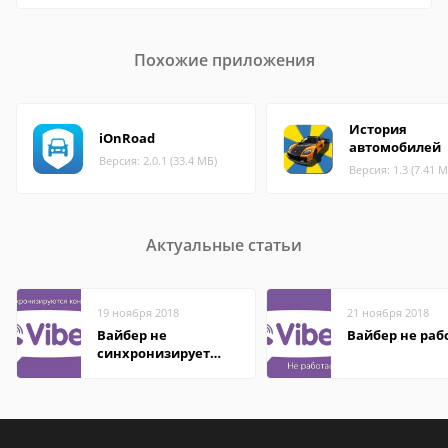
Похожие приложения
История
iOnRoad
автомобилей
Версия: 2.0.1 (33.4 МБ)
Версия: 1.3 (7.41 М
Актуальные статьи
19 ноября 2018
21 ноября 2018
Вайбер не
Вайбер не раб
синхронизирует
контакты