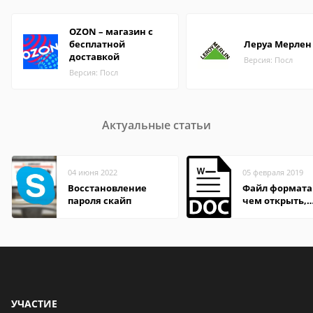
OZON – магазин с
бесплатной
Леруа Мерлен
доставкой
Версия: Посл
Версия: Посл
Актуальные статьи
04 июня 2022
05 февраля 2019
Восстановление
Файл формата
пароля скайп
чем открыть,
описание,
особенности
УЧАСТИЕ