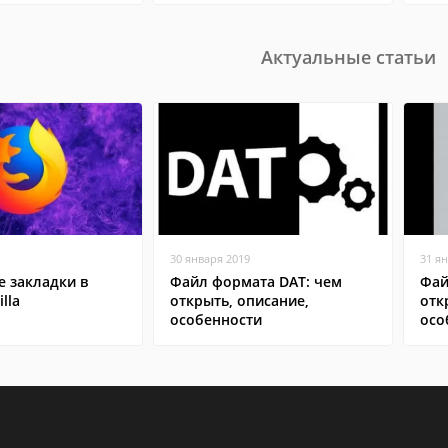
Актуальные статьи
30 января 2019
31 я
 закладки в
Файл формата DAT: чем
Фай
lla
открыть, описание,
отк
особенности
осо