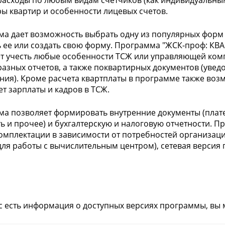
расходы по любым видам счетчиков (как индивидуальны
ы квартир и особенности лицевых счетов.
а дает возможность выбрать одну из популярных форм
 ее или создать свою форму. Программа "ЖСК-проф: КВА
т учесть любые особенности ТСЖ или управляющей ком
азных отчетов, а также поквартирных документов (уве
ния). Кроме расчета квартплаты в программе также воз
ет зарплаты и кадров в ТСЖ.
а позволяет формировать внутренние документы (плате
ь и прочее) и бухгалтерскую и налоговую отчетности. П
омплектации в зависимости от потребностей организации
для работы с вычислительным центром), сетевая версия
ас есть информация о доступных версиях программы, вы