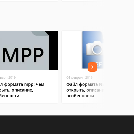
нваря 2019
04 февраля 2019
л формата mpp: чем
Файл формата NEF: чем
рыть, описание,
открыть, описание,
бенности
особенности