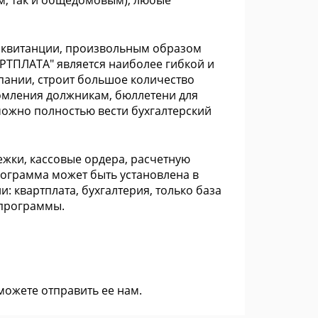
м, так и общедомовым), любые
 квитанции, произвольным образом
РТПЛАТА" является наиболее гибкой и
пании, строит большое количество
домления должникам, бюллетени для
можно полностью вести бухгалтерский
жки, кассовые ордера, расчетную
рограмма может быть установлена в
: квартплата, бухгалтерия, только база
 программы.
 можете
отправить ее нам
.