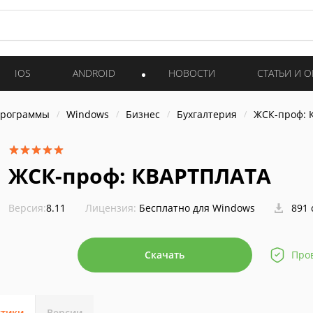
IOS
ANDROID
НОВОСТИ
СТАТЬИ И 
программы
Windows
Бизнес
Бухгалтерия
ЖСК-проф: 
ЖСК-проф: КВАРТПЛАТА
Версия:
8.11
Лицензия:
Бесплатно для Windows
891 
Скачать
Про
стики
Версии