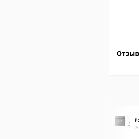
Отзы
Р
Ве