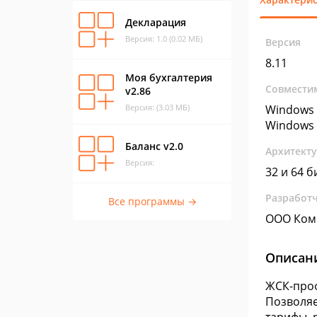
Декларация
Версия: 1.0 (0.02 МБ)
Версия
8.11
Моя бухгалтерия
Совмести
v2.86
Версия: (3.03 МБ)
Windows 
Windows 
Баланс v2.0
Архитект
Версия:
32 и 64 б
Разработ
Все программы →
ООО Ком
Описан
ЖСК-проф
Позволяе