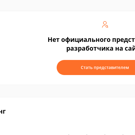
Нет официального предс
разработчика на са
Стать представителем
нг