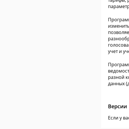
тарифы, 
параметр
Программ
изменить
позволяе
разнообр
голосова
учет и уч
Программ
ведомост
разной к
данных (
Версии
Если у в