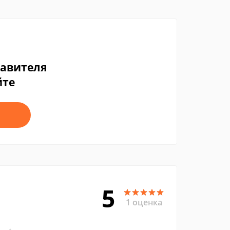
тавителя
йте
5
1 оценка