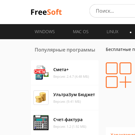
WINDOWS
MAC OS
LINUX
Популярные программы
Бесплатные 
Смета+
Версия: 2.4.7 (4.48 МБ)
УльтраЗум Бюджет
Версия: (9.41 МБ)
Счет-фактура
Версия: 1.2 (1.92 МБ)
Характери