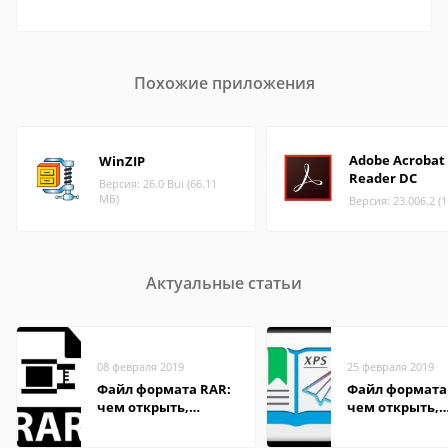
Похожие приложения
Adobe Acrobat
WinZIP
Reader DC
Версия: 26.0 Bui (66.11
МБ)
Версия: 23.006.2 (
Актуальные статьи
08 февраля 2019
25 февраля 2019
Файл формата RAR:
Файл формата 
чем открыть,
чем открыть,
описание,
описание,
особенности
особенности