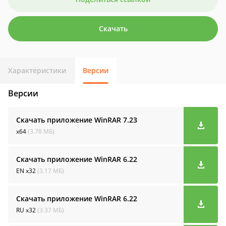
Скачать
Характеристики
Версии
Версии
Скачать приложение WinRAR
7.23
x64
(3.78 МБ)
Скачать приложение WinRAR
6.22
EN
x32
(3.17 МБ)
Скачать приложение WinRAR
6.22
RU
x32
(3.37 МБ)