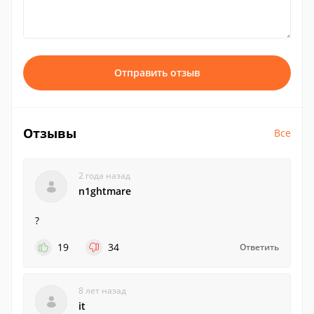
Отправить отзыв
Отзывы
Все
2 года назад
n1ghtmare
?
19
34
Ответить
8 лет назад
it