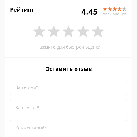
Рейтинг
4.45
5652 оценки
Нажмите, для быстрой оценки
Оставить отзыв
Ваше имя*
Ваш email*
Комментарий*