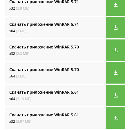
Скачать приложение WinRAR
5.71
x32
(2.8 МБ)
Скачать приложение WinRAR
5.71
x64
(3 МБ)
Скачать приложение WinRAR
5.70
x32
(2.8 МБ)
Скачать приложение WinRAR
5.70
x64
(3 МБ)
Скачать приложение WinRAR
5.61
x64
(3.19 МБ)
Скачать приложение WinRAR
5.61
x32
(2.97 МБ)