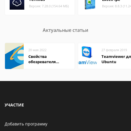
Версия: 7.28.0 (154.64 МБ)
Версия: 8.8.3 (11.2
Актуальные статьи
20 мая 2022
27 февраля 2019
Свойства
Teamviewer д
обозревателя
Ubuntu
Internet Explorer где
находится
УЧАСТИЕ
Добавить программу