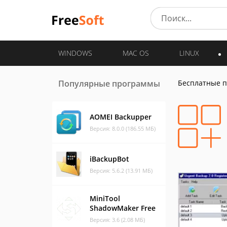
WINDOWS
MAC OS
LINUX
Популярные программы
Бесплатные 
AOMEI Backupper
Версия: 8.0.0 (186.55 МБ)
iBackupBot
Версия: 5.6.2 (13.91 МБ)
MiniTool
ShadowMaker Free
Версия: 3.6 (2.08 МБ)