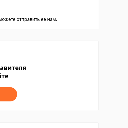
 можете
отправить ее нам
.
тавителя
йте