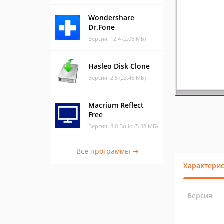
Wondershare
Dr.Fone
Версия: 12.4 (2.06 МБ)
Hasleo Disk Clone
Версия: 2.5 (23.48 МБ)
Macrium Reflect
Free
Версия: 8.0 Build (5.38 МБ)
Все программы →
Характери
Версия