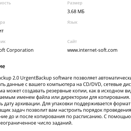
мость
Размер
3.68 МБ
ура
Язык
ит
чик
Сайт
oft Corporation
www.internet-soft.com
ие
ackup 2.0 UrgentBackup software позволяет автоматиче
ть данные с вашего компьютера на CD/DVD, сетевые дис
а может создавать резервные копии, как в исходном виде
аемым именем файла или директории для копирования.
ь дату архивации. Для упаковки поддерживается формат 
щик задач позволит вам настроить порядок проведения
ие до и после копирования по расписанию. С помощью 
неограниченное число заданий.