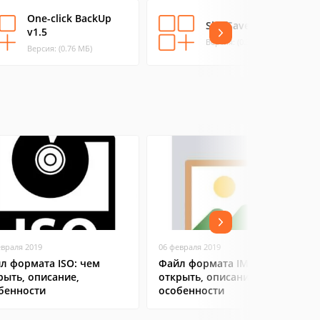
One-click BackUp
ShefSaver v1.3
v1.5
Версия: (0.35 МБ)
Версия: (0.76 МБ)
евраля 2019
06 февраля 2019
л формата ISO: чем
Файл формата IMG: чем
рыть, описание,
открыть, описание,
бенности
особенности