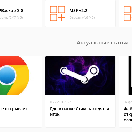
PBackup 3.0
MSF v2.2
рсия: (7.47 МБ)
Версия: (4.6 МБ)
Актуальные статьи
06 июня 2022
04 ф
не открывает
Где в папке Стим находятся
Фай
игры
отк
осо