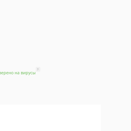
?
верено на вирусы