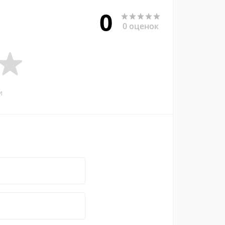
0
0 оценок
и