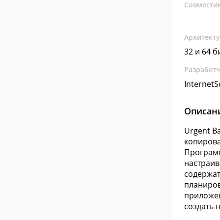
Совмести
Архитект
32 и 64 б
Разработ
InternetS
Описан
Urgent B
копирова
Программ
настраив
содержат
планиров
приложен
создать 