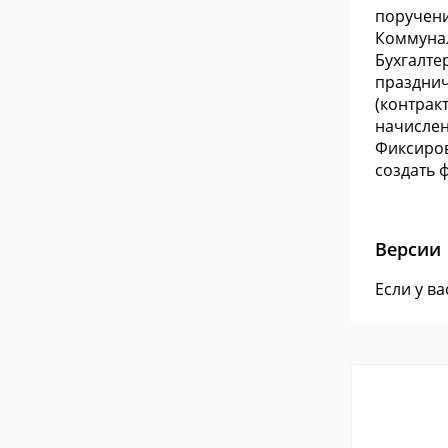
поручения
Коммунал
Бухгалте
празднич
(контрак
начислен
Фиксиров
создать 
Версии
Если у в