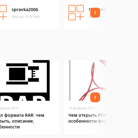
spravka2006
Персонал Бизнес
Версия: (0.04 МБ)
Версия: 6.03 (5.58 МБ)
евраля 2019
14 февраля 2019
л формата RAR: чем
Чем открыть PDF:
рыть, описание,
особенности формата
бенности