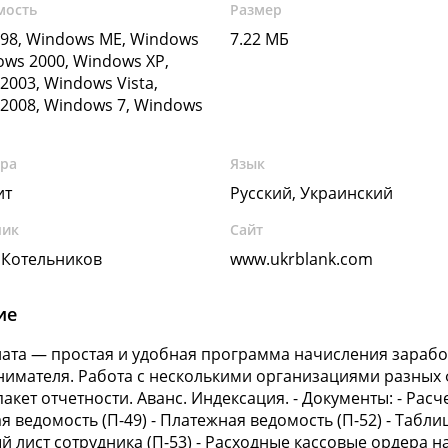
мость
Размер
98, Windows ME, Windows
7.22 МБ
ows 2000, Windows XP,
2003, Windows Vista,
2008, Windows 7, Windows
ура
Язык
ит
Русский, Украинский
чик
Сайт
 Котельников
www.ukrblank.com
ие
ата — простая и удобная программа начисления зарабо
имателя. Работа с несколькими организациями разных
акет отчетности. Аванс. Индексация. - Документы: - Расч
я ведомость (П-49) - Платежная ведомость (П-52) - Табл
й лист сотрудника (П-53) - Расходные кассовые ордера н