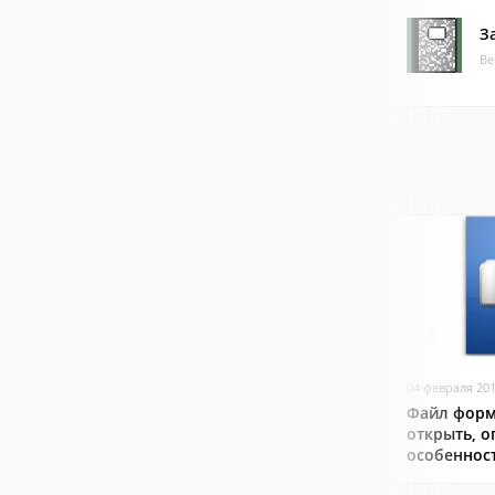
З
Ве
04 февраля 20
Файл форм
открыть, о
особеннос