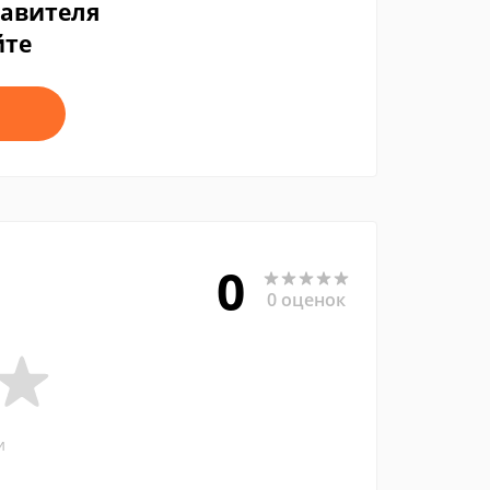
тавителя
йте
0
0 оценок
и