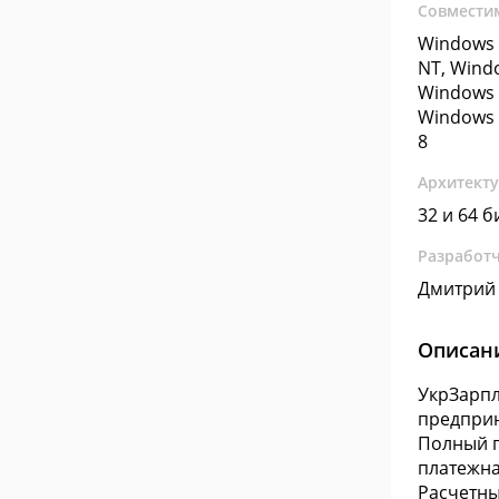
Совмести
Windows 
NT, Wind
Windows 
Windows 
8
Архитект
32 и 64 б
Разработ
Дмитрий
Описан
УкрЗарпл
предприн
Полный п
платежна
Расчетны