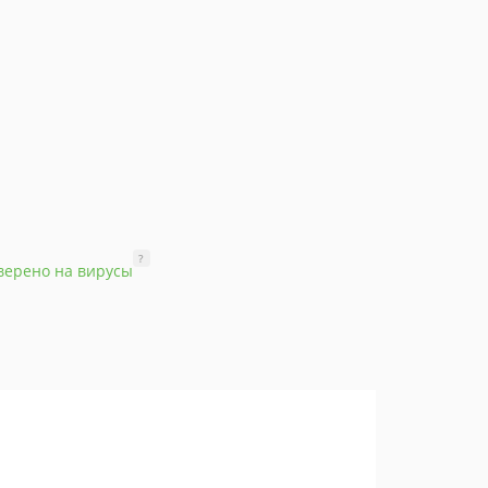
?
верено на вирусы