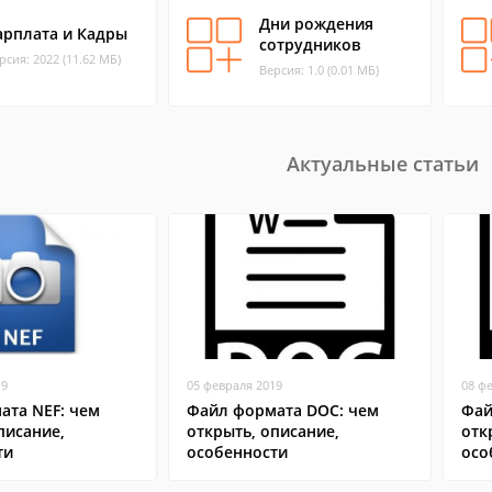
Дни рождения
арплата и Кадры
сотрудников
рсия: 2022 (11.62 МБ)
Версия: 1.0 (0.01 МБ)
Актуальные статьи
19
05 февраля 2019
08 ф
ата NEF: чем
Файл формата DOC: чем
Фай
писание,
открыть, описание,
отк
ти
особенности
осо