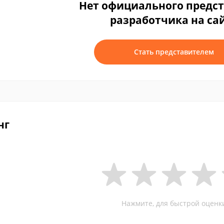
Нет официального предс
разработчика на са
Стать представителем
нг
Нажмите, для быстрой оценк