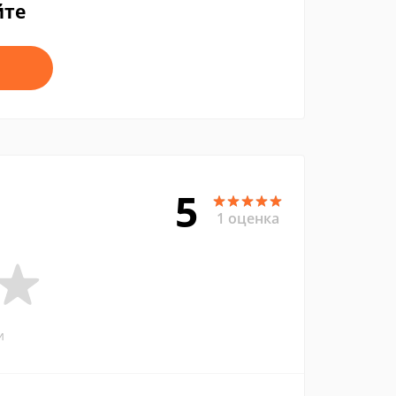
йте
5
1 оценка
и