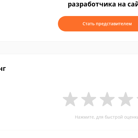
разработчика на са
Стать представителем
нг
Нажмите, для быстрой оценк