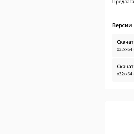
Предлага
Версии
Скачат
x32/x64
Скачат
x32/x64