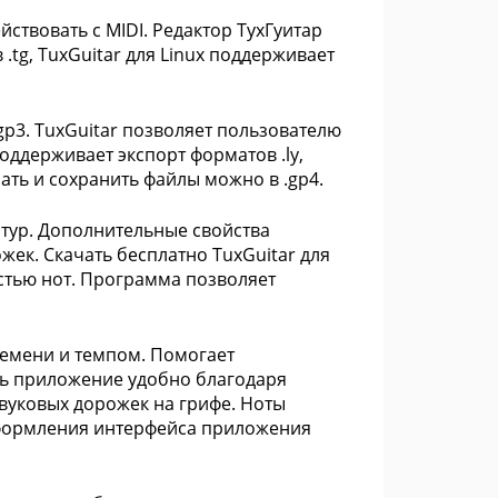
твовать с MIDI. Редактор ТухГуитар
.tg, TuxGuitar для Linux поддерживает
gp3. TuxGuitar позволяет пользователю
поддерживает экспорт форматов .ly,
чать и сохранить файлы можно в .gp4.
атур. Дополнительные свойства
ек. Скачать бесплатно TuxGuitar для
стью нот. Программа позволяет
ремени и темпом. Помогает
ь приложение удобно благодаря
вуковых дорожек на грифе. Ноты
оформления интерфейса приложения