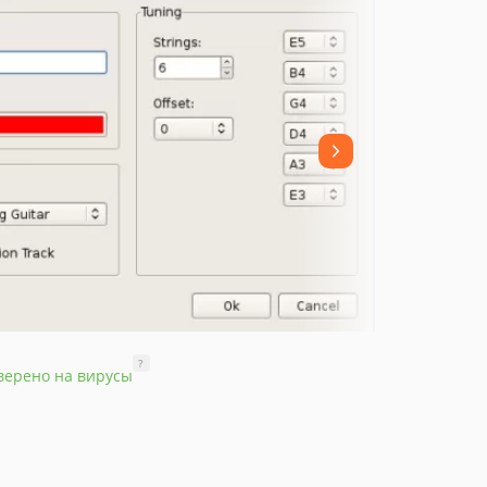
?
верено на вирусы