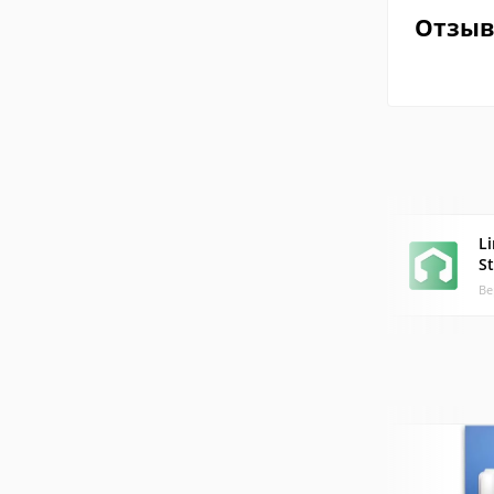
Отзы
L
S
Ве