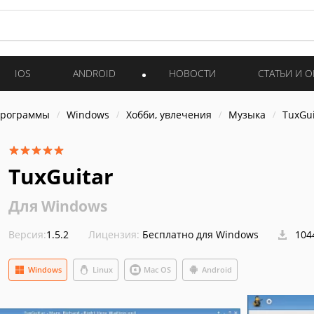
IOS
ANDROID
НОВОСТИ
СТАТЬИ И 
программы
Windows
Хобби, увлечения
Музыка
TuxGui
TuxGuitar
Для Windows
Версия:
1.5.2
Лицензия:
Бесплатно для Windows
104
Windows
Linux
Mac OS
Android