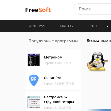
WINDOWS
MAC OS
LINUX
Популярные программы
Бесплатные 
Метроном
Версия: 1.0 (0.17 МБ)
Guitar Pro
Версия: 7.5 (963.75 МБ)
Настройка 6-
струнной гитары
Версия: 1.1 (0.26 МБ)