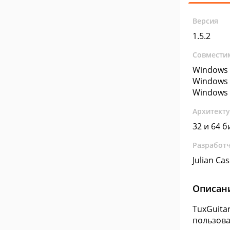
Версия
1.5.2
Совмести
Windows 
Windows 
Windows 
Архитект
32 и 64 б
Разработ
Julian Ca
Описан
TuxGuita
пользова