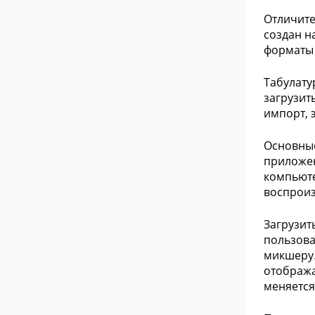
Отличите
создан н
форматы 
Табулату
загрузить
импорт, 
Основные
приложен
компьюте
воспроиз
Загрузит
пользова
микшеру.
отобража
меняется