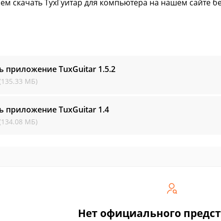
ем скачать ТухГуитар для компьютера на нашем сайте бе
ь приложение TuxGuitar
1.5.2
(135.33 МБ)
ь приложение TuxGuitar
1.4
(134.08 МБ)
Нет официального предс