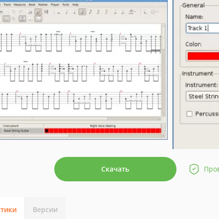
Скачать
Про
стики
Версии