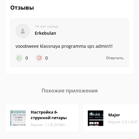
Отзывы
14 лет назад
Erkebulan
vooobweee klassnaya programma sps admin!!!
0
0
Ответить
Похожие приложения
Настройка 6-
Major
струнной гитары
Версия: 2.0.1 (6.07
Версия: 1.1 (0.26 МБ)