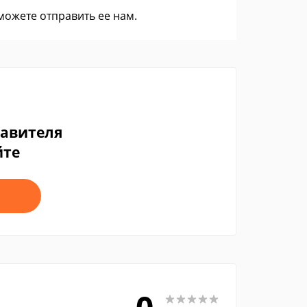
 можете
отправить ее нам
.
тавителя
йте