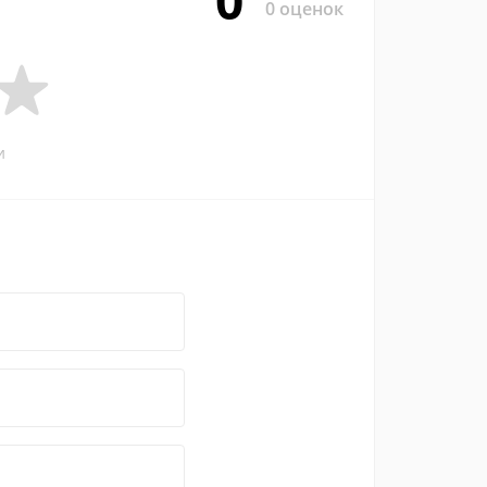
0
0 оценок
и