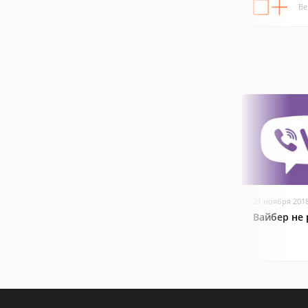
Ве
21 ноября 201
Вайбер не 