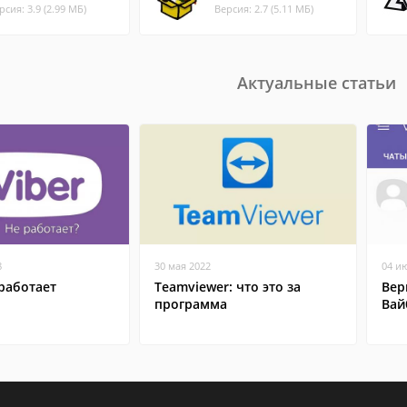
рсия: 3.9 (2.99 МБ)
Версия: 2.7 (5.11 МБ)
Актуальные статьи
8
30 мая 2022
04 и
работает
Teamviewer: что это за
Вер
программа
Вай