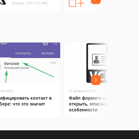
Версия: 3.05 (1.53 МБ)
Версия: 20.4 (0.27 МБ)
юня 2022
22 февраля 2019
ифицировать контакт в
Файл формата vcf: чем
бере: что это значит
открыть, описание,
особенности