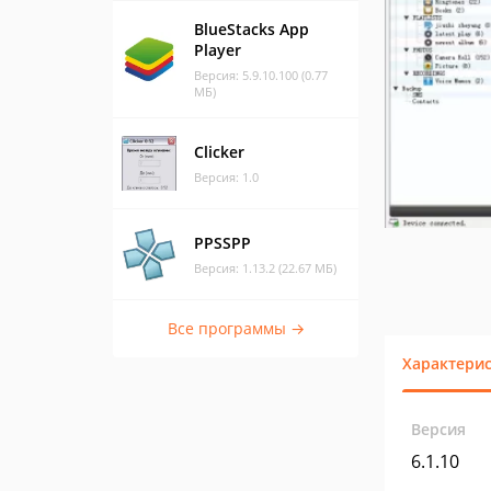
BlueStacks App
Player
Версия: 5.9.10.100 (0.77
МБ)
Clicker
Версия: 1.0
PPSSPP
Версия: 1.13.2 (22.67 МБ)
Все программы →
Характери
Версия
6.1.10