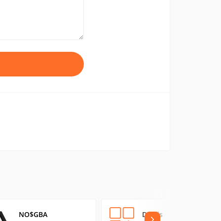
NO$GBA
Dualis