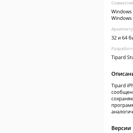
Совмести
Windows 
Windows 
Архитект
32 и 64 б
Разработ
Tipard St
Описан
Tipard i
сообщени
сохраняю
программ
аналогич
Версии