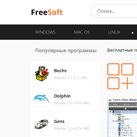
WINDOWS
MAC OS
LINUX
Популярные программы
Бесплатные 
Bochs
Версия: 2.7 (5.11 МБ)
Dolphin
Версия: 5.0 (18.43 МБ)
Gens
Версия: 2.14 (0.56 МБ)