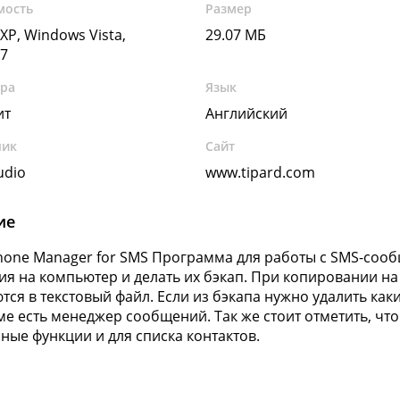
мость
Размер
XP, Windows Vista,
29.07 МБ
7
ура
Язык
ит
Английский
чик
Сайт
udio
www.tipard.com
ие
Phone Manager for SMS Программа для работы с SMS-соо
я на компьютер и делать их бэкап. При копировании н
тся в текстовый файл. Если из бэкапа нужно удалить каки
е есть менеджер сообщений. Так же стоит отметить, чт
ные функции и для списка контактов.