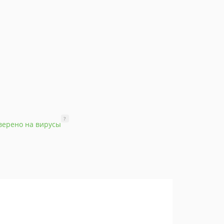
?
верено на вирусы