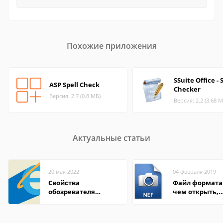
Похожие приложения
SSuite Office - 
ASP Spell Check
Checker
Версия: 2.7 (0.8 МБ)
Версия: 2.2 (3.68 М
Актуальные статьи
20 мая 2022
04 февраля 2019
Свойства
Файл формата 
обозревателя
чем открыть,
Internet Explorer где
описание,
находится
особенности