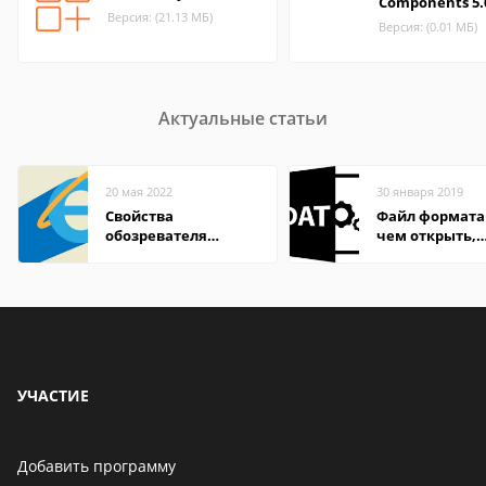
Components 5.
Версия: (21.13 МБ)
Версия: (0.01 МБ)
Актуальные статьи
20 мая 2022
30 января 2019
Свойства
Файл формата
обозревателя
чем открыть,
Internet Explorer где
описание,
находится
особенности
УЧАСТИЕ
Добавить программу