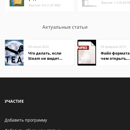
Версия: 1.0 (0.68 М
Версия: 4.6 (1.65 МБ)
Актуальные статьи
04 июня 2022
04 февраля 2019
Что делать, если
Файл формата
Steam не видит
чем открыть,
установленную игру
описание,
особенности
УЧАСТИЕ
Добавить программу