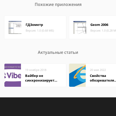
Похожие приложения
ГДЗометр
Geom 2006
Версия: 1.0 (0.68 МБ)
Версия: 1.0 (0.28 М
Актуальные статьи
19 ноября 2018
20 мая 2022
Вайбер не
Свойства
синхронизирует
обозревателя
контакты
Internet Explor
находится