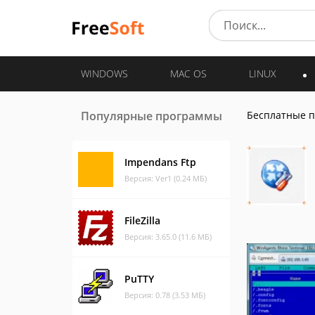
WINDOWS
MAC OS
LINUX
Популярные программы
Бесплатные 
Impendans Ftp
Версия: Ver1 (0.24 МБ)
FileZilla
Версия: 3.65.0 (11.6 МБ)
PuTTY
Версия: 0.78 (3.53 МБ)