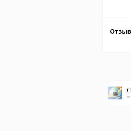
Отзы
F
Ве