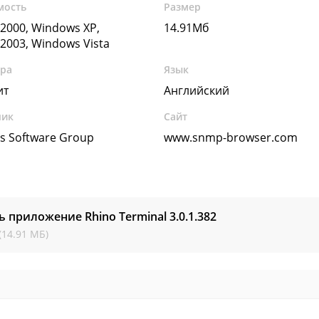
мость
Размер
2000, Windows XP,
14.91Мб
2003, Windows Vista
ура
Язык
ит
Английский
чик
Сайт
s Software Group
www.snmp-browser.com
ь приложение Rhino Terminal
3.0.1.382
(14.91 МБ)