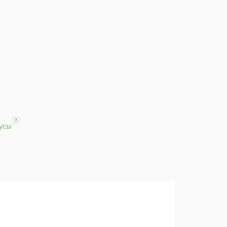
?
усы