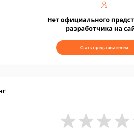
Нет официального предс
разработчика на са
Стать представителем
нг