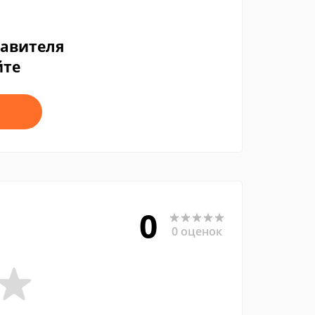
тавителя
йте
0
0 оценок