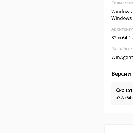
Совмести
Windows 
Windows 
Архитект
32 и 64 б
Разработ
WinAgent
Версии
Скачат
x32/x64