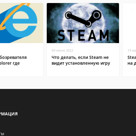
04 июня 2022
19 м
бозревателя
Что делать, если Steam не
Ste
plorer где
видит установленную игру
на 
РМАЦИЯ
ты