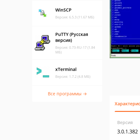
WinSCP
Версия: 6.5.3 (11.67 МБ)
PuTTY (Русская
версия)
Версия: 0.73-RU-17 (1.84
МБ)
xTerminal
Версия: 1.7.2 (4.8 МБ)
Все программы →
Характери
Версия
3.0.1.382