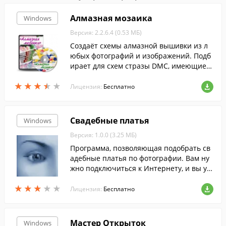
Алмазная мозаика
Windows
Версия: 2.2.6.4 (0.53 МБ)
Создаёт схемы алмазной вышивки из л
юбых фотографий и изображений. Подб
ирает для схем стразы DMC, имеющиес
я в открытой продаже. Создаёт схемы дл
★
★
★
★
★
★
★
★
★
★
я печати: Просто наклейте двусторонни
Лицензия:
Бесплатно
й скотч - и вперёд!
Свадебные платья
Windows
Версия: 1.0.0 (3.25 МБ)
Программа, позволяющая подобрать св
адебные платья по фотографии. Вам ну
жно подключиться к Интернету, и вы ув
идите разные свадебные платья, котор
★
★
★
★
★
★
★
★
★
★
ые виртуально можно «примерить» к фо
Лицензия:
Бесплатно
тографии своего лица. Экономия време
ни на примерке будет налицо.
Мастер Открыток
Windows