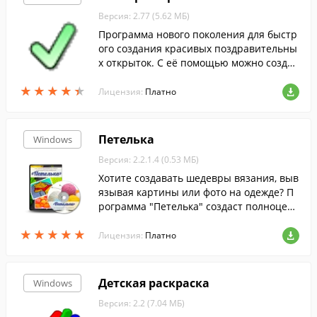
Версия: 2.77 (5.62 МБ)
Программа нового поколения для быстр
ого создания красивых поздравительны
х открыток. С её помощью можно создат
ь яркую открытку с авторским дизайном
★
★
★
★
★
★
★
★
★
★
или использовать десятки готовых шабл
Лицензия:
Платно
онов высокого качества.
Петелька
Windows
Версия: 2.2.1.4 (0.53 МБ)
Хотите создавать шедевры вязания, выв
язывая картины или фото на одежде? П
рограмма "Петелька" создаст полноцен
ную схему вязания из любого фото или
★
★
★
★
★
★
★
★
★
★
изображения! Попробуйте пробную вер
Лицензия:
Платно
сию бесплатно!
Детская раскраска
Windows
Версия: 2.2 (7.04 МБ)