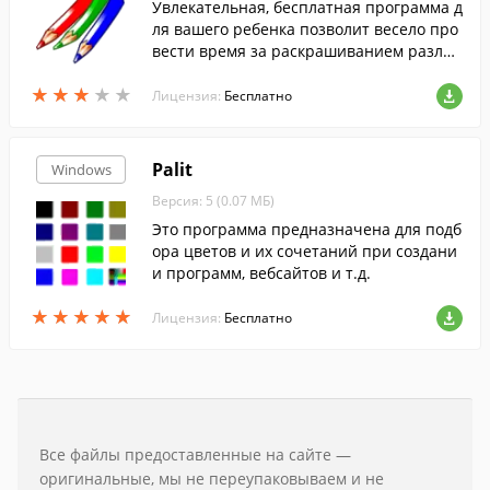
Увлекательная, бесплатная программа д
ля вашего ребенка позволит весело про
вести время за раскрашиванием различ
ных картинок. Если Ваш ребенок любит
★
★
★
★
★
★
★
★
★
★
раскрашивать, то эта программа придет
Лицензия:
Бесплатно
ся ему по душе.
Palit
Windows
Версия: 5 (0.07 МБ)
Это программа предназначена для подб
ора цветов и их сочетаний при создани
и программ, вебсайтов и т.д.
★
★
★
★
★
★
★
★
★
★
Лицензия:
Бесплатно
Все файлы предоставленные на сайте —
оригинальные, мы не переупаковываем и не