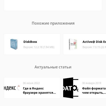
Похожие приложения
DiskBoss
Active@ Disk E
Версия: 12.2.18 (7.84 МБ)
Версия: 7.0.15 (22
Актуальные статьи
06 июня 2022
30 января 2019
Где в Яндекс
Файл формата
браузере хранятся
чем открыть,
пароли
описание,
особенности