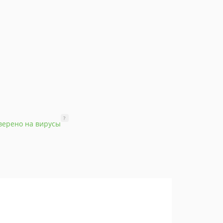
?
верено на вирусы