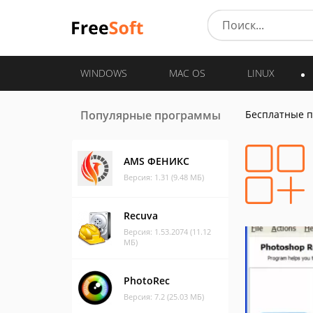
WINDOWS
MAC OS
LINUX
Популярные программы
Бесплатные 
AMS ФЕНИКС
Версия: 1.31 (9.48 МБ)
Recuva
Версия: 1.53.2074 (11.12
МБ)
PhotoRec
Версия: 7.2 (25.03 МБ)