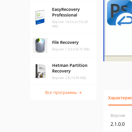
EasyRecovery
Professional
Версия: 14.0.0.4 (152.65
МБ)
File Recovery
Версия: 1.3.0.0 (0.75 МБ)
Hetman Partition
Recovery
Версия: 2.8 (13.89 МБ)
Все программы →
Характери
Версия
2.1.0.0