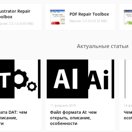
lustrator Repair
PDF Repair Toolbox
oolbox
Версия: 2.5.3.0 (3.32 МБ)
рсия: 2.5.1.0 (3.65 МБ)
Актуальные статьи
11 февраля 2019
14 ф
ата DAT: чем
Файл формата AI: чем
Чем
писание,
открыть, описание,
осо
ти
особенности