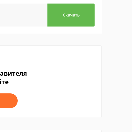
Скачать
тавителя
йте