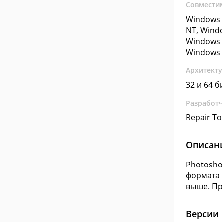
Совмести
Windows 
NT, Wind
Windows 
Windows 
Архитект
32 и 64 б
Разработ
Repair T
Описан
Photosho
формата 
выше. Пр
Версии