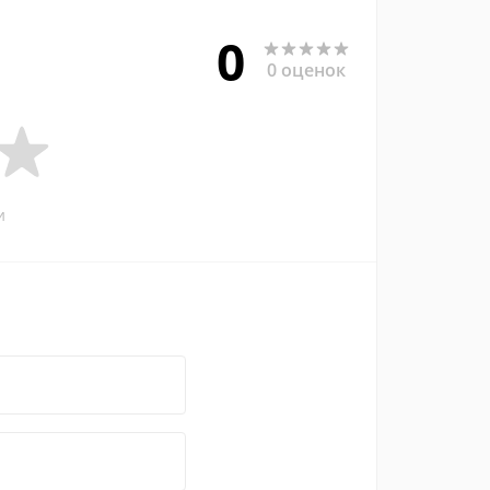
0
0 оценок
и