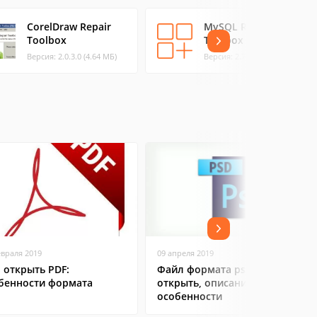
CorelDraw Repair
MySQL Repair
Toolbox
Toolbox
Версия: 2.0.3.0 (4.64 МБ)
Версия: 2.7 (4.13 МБ)
евраля 2019
09 апреля 2019
 открыть PDF:
Файл формата psd: чем
бенности формата
открыть, описание,
особенности