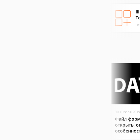
Il
T
Ве
30 января 2019
Файл форм
открыть, о
особеннос