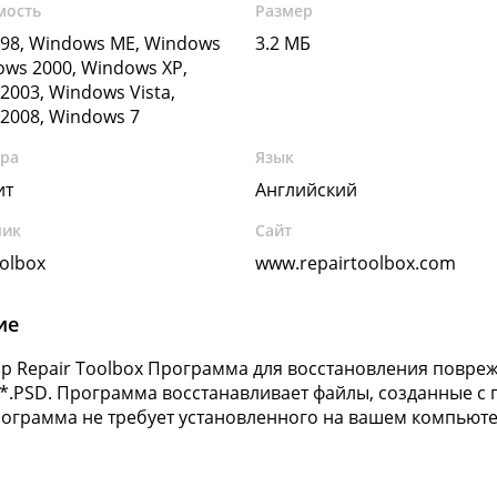
мость
Размер
98, Windows ME, Windows
3.2 МБ
ows 2000, Windows XP,
2003, Windows Vista,
2008, Windows 7
ура
Язык
ит
Английский
чик
Сайт
oolbox
www.repairtoolbox.com
ие
p Repair Toolbox Программа для восстановления повре
*.PSD. Программа восстанавливает файлы, созданные с
ограмма не требует установленного на вашем компьюте