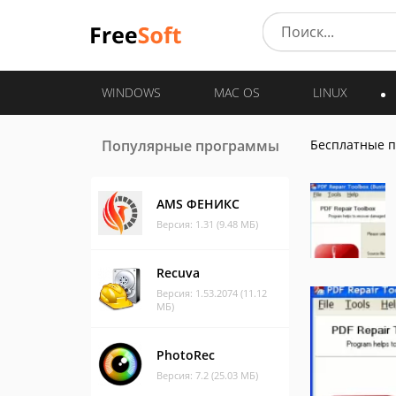
WINDOWS
MAC OS
LINUX
Популярные программы
Бесплатные 
AMS ФЕНИКС
Версия: 1.31 (9.48 МБ)
Recuva
Версия: 1.53.2074 (11.12
МБ)
PhotoRec
Версия: 7.2 (25.03 МБ)