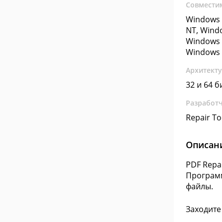
Совмести
Windows 
NT, Wind
Windows 
Windows 
Архитект
32 и 64 б
Разработ
Repair T
Описан
PDF Repa
Программ
файлы.
Заходите