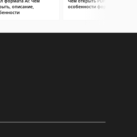
л формата AI: чем
Чем открыть PDF:
рыть, описание,
особенности формата
бенности