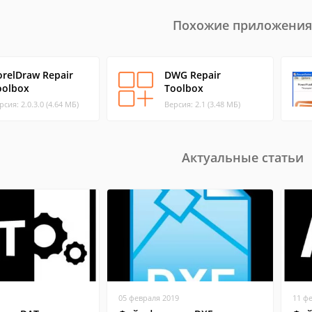
Похожие приложения
orelDraw Repair
DWG Repair
oolbox
Toolbox
рсия: 2.0.3.0 (4.64 МБ)
Версия: 2.1 (3.48 МБ)
Актуальные статьи
05 февраля 2019
11 ф