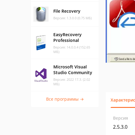
File Recovery
Версия: 1.3.0.0 (0.75 МБ)
EasyRecovery
Professional
Версия: 14.0.0.4 (152.65
МБ)
Microsoft Visual
Studio Community
Версия: 2022 17.3. (2.02
МБ)
Все программы →
Характери
Версия
2.5.3.0