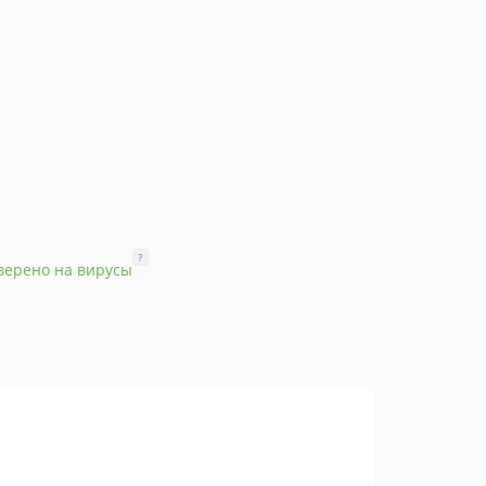
?
верено на вирусы