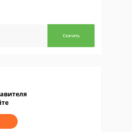
Скачать
тавителя
йте