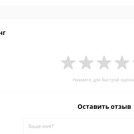
нг
Нажмите, для быстрой оценк
Оставить отзыв
Ваше имя*