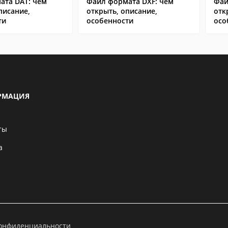
ата DAT: чем
Файл формата DXF: чем
Фай
писание,
открыть, описание,
отк
ти
особенности
осо
РМАЦИЯ
ты
а
конфиденциальности