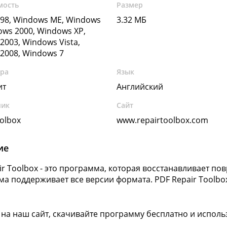
мость
Размер
98, Windows ME, Windows
3.32 МБ
ows 2000, Windows XP,
2003, Windows Vista,
2008, Windows 7
ура
Язык
ит
Английский
чик
Сайт
oolbox
www.repairtoolbox.com
ие
ir Toolbox - это программа, которая восстанавливает п
а поддерживает все версии формата. PDF Repair Toolb
 на наш сайт, скачивайте программу бесплатно и использ