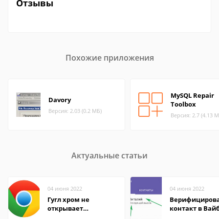
Отзывы
Похожие приложения
MySQL Repair
Davory
Toolbox
Версия: 2.03 (0.2 МБ)
Версия: 2.7 (4.13 М
Актуальные статьи
04 июня 2022
04 июня 2022
Гугл хром не
Верифициров
открывает
контакт в Вай
страницы
что это значит