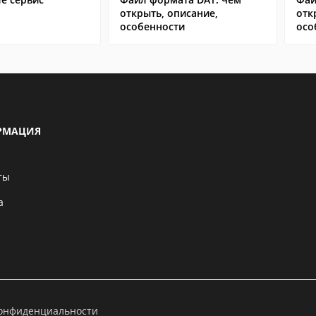
открыть, описание,
отк
особенности
осо
РМАЦИЯ
ты
а
конфиденциальности