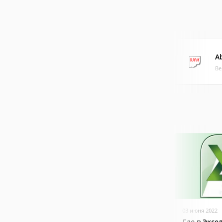
A
Ве
03 июня 2022
Где в Эксе