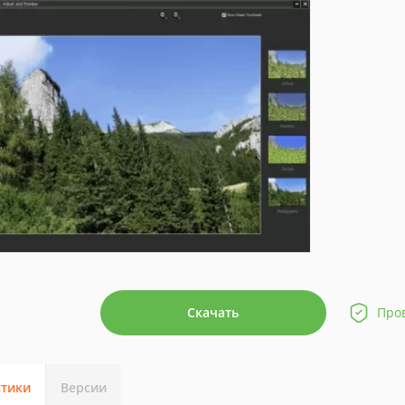
Скачать
Про
стики
Версии