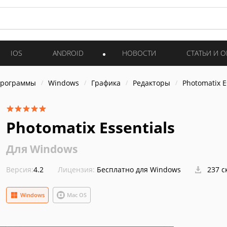
IOS
ANDROID
НОВОСТИ
СТАТЬИ И 
программы
Windows
Графика
Редакторы
Photomatix E
Photomatix Essentials
Для Windows
Версия:
4.2
Лицензия:
Бесплатно для Windows
237 с
Windows
Mac OS