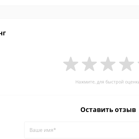
нг
Нажмите, для быстрой оценк
Оставить отзыв
Ваше имя*