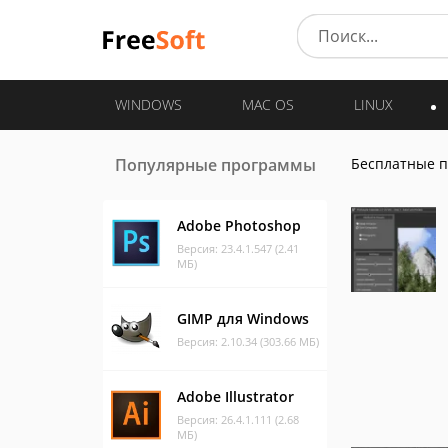
WINDOWS
MAC OS
LINUX
Популярные программы
Бесплатные 
Adobe Photoshop
Версия: 23.4.1.547 (2.41
МБ)
GIMP для Windows
Версия: 2.10.34 (303.66 МБ)
Adobe Illustrator
Версия: 26.4.1.111 (2.68
МБ)