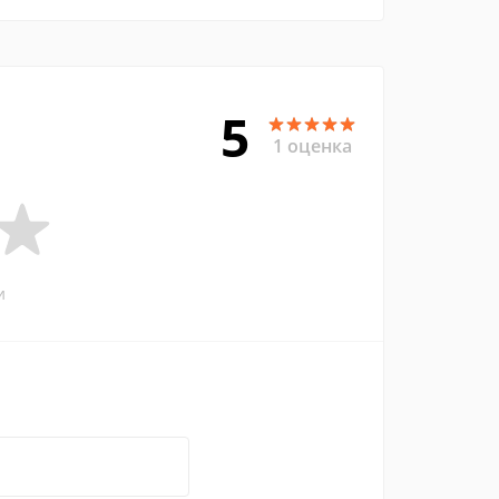
5
1 оценка
и