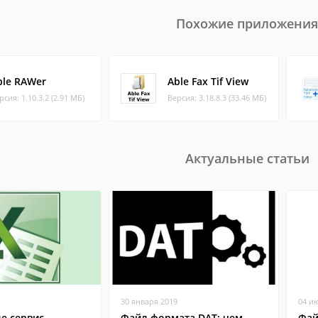
Похожие приложения
ble RAWer
Able Fax Tif View
рсия: 1.10.3.2 (2.91 МБ)
Версия: 3.18.8.3 (33.46 МБ)
Актуальные статьи
30 января 2019
04 и
ле сервис
Файл формата DAT: чем
Фай