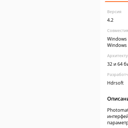
Версия
4.2
Совмести
Windows 
Windows 
Архитект
32 и 64 б
Разработ
Hdrsoft
Описан
Photomat
интерфей
параметр