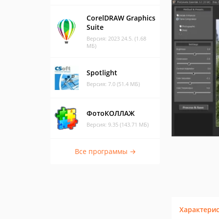
CorelDRAW Graphics
Suite
Версия: 2023 24.5. (1.68
МБ)
Spotlight
Версия: 7.0 (51.4 МБ)
ФотоКОЛЛАЖ
Версия: 9.35 (143.71 МБ)
Все программы →
Характери