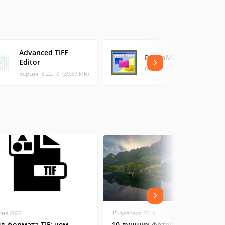
Advanced TIFF
PhotoMix
Editor
Версия: 5.3.2 (9.22 МБ)
Версия: 3.22.10. (39.69 МБ)
юня 2022
15 февраля 2019
л формата TIF: чем
10 лучших фоторедакторов