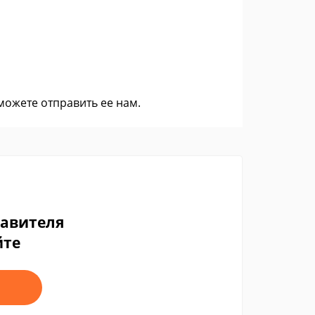
 можете
отправить ее нам
.
тавителя
йте