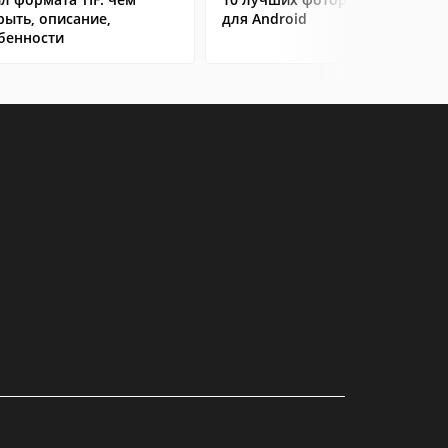
рыть, описание,
для Android
бенности