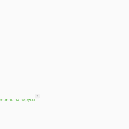
?
верено на вирусы